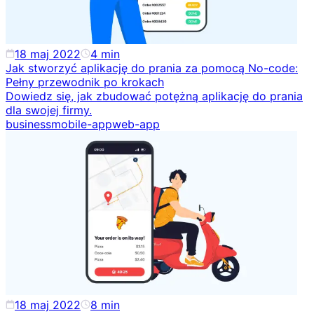
18 maj 2022
4
min
Jak stworzyć aplikację do prania za pomocą No-code:
Pełny przewodnik po krokach
Dowiedz się, jak zbudować potężną aplikację do prania
dla swojej firmy.
business
mobile-app
web-app
18 maj 2022
8
min