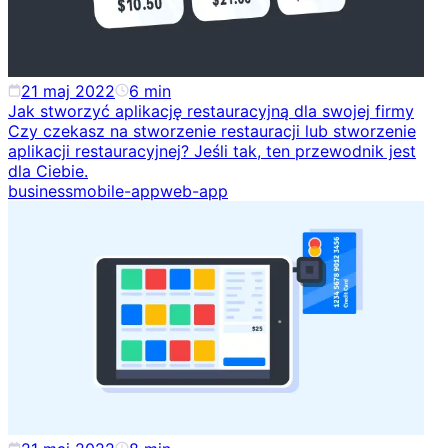
21 maj 2022
6
min
Jak stworzyć aplikację restauracyjną dla swojej firmy
Czy czekasz na stworzenie restauracji lub stworzenie
aplikacji restauracyjnej? Jeśli tak, ten przewodnik jest
dla Ciebie.
business
mobile-app
web-app