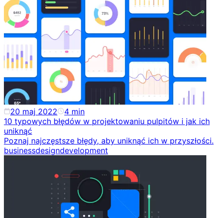
20 maj 2022
4
min
10 typowych błędów w projektowaniu pulpitów i jak ich
uniknąć
Poznaj najczęstsze błędy, aby uniknąć ich w przyszłości.
business
design
development