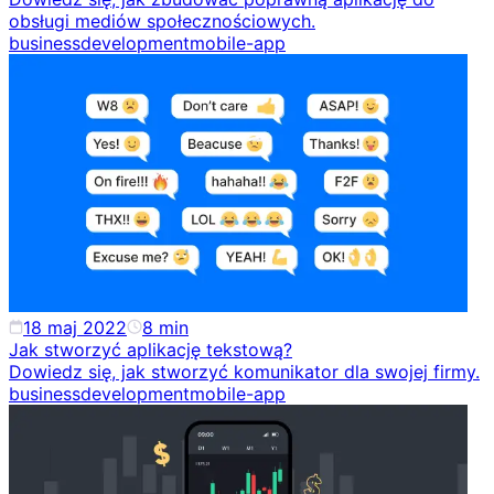
obsługi mediów społecznościowych.
business
development
mobile-app
18 maj 2022
8
min
Jak stworzyć aplikację tekstową?
Dowiedz się, jak stworzyć komunikator dla swojej firmy.
business
development
mobile-app