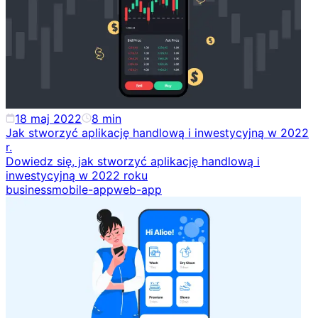
18 maj 2022
8
min
Jak stworzyć aplikację handlową i inwestycyjną w 2022
r.
Dowiedz się, jak stworzyć aplikację handlową i
inwestycyjną w 2022 roku
business
mobile-app
web-app