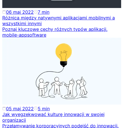
06 maj 2022
7
min
Różnica między natywnymi aplikacjami mobilnymi a
wszystkimi innymi
Poznaj kluczowe cechy różnych typów aplikacji.
mobile-app
software
05 maj 2022
5
min
Jak wyegzekwować kulturę innowacji w swojej
organizacji
Przełamywanie korporacyjnych podejść do innowacji.