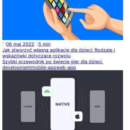
06 maj 2022
5
min
Jak stworzyć własną aplikację dla dzieci: Rodzaje i
wskazówki dotyczące rozwoju
Szybki przewodnik po świecie gier dla dzieci.
development
mobile-app
web-app