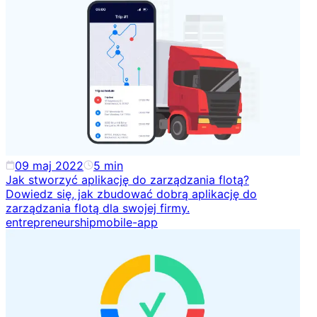
09 maj 2022
5
min
Jak stworzyć aplikację do zarządzania flotą?
Dowiedz się, jak zbudować dobrą aplikację do
zarządzania flotą dla swojej firmy.
entrepreneurship
mobile-app