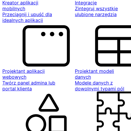
Kreator aplikacji
Integracje
mobilnych
Zintegruj wszystkie
Przeciągnij i upuść dla
ulubione narzędzia
idealnych aplikacji
Projektant aplikacji
Projektant modeli
webowych
danych
Twórz panel admina lub
Modele danych z
portal klienta
dowolnymi typami pól