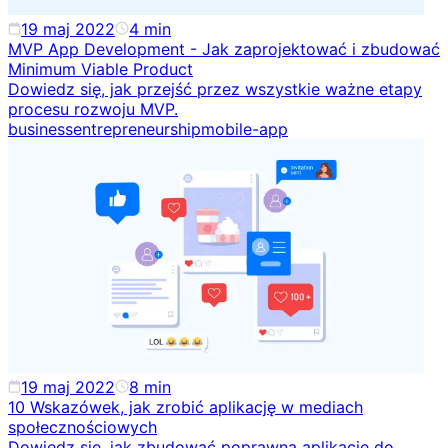
19 maj 2022
4
min
MVP App Development - Jak zaprojektować i zbudować
Minimum Viable Product
Dowiedz się, jak przejść przez wszystkie ważne etapy
procesu rozwoju MVP.
business
entrepreneurship
mobile-app
19 maj 2022
8
min
10 Wskazówek, jak zrobić aplikację w mediach
społecznościowych
Dowiedz się, jak zbudować poprawną aplikację do