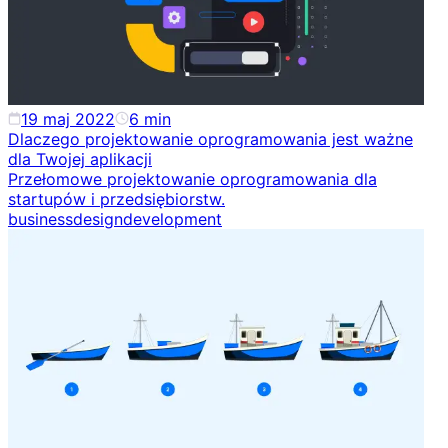
19 maj 2022
6
min
Dlaczego projektowanie oprogramowania jest ważne
dla Twojej aplikacji
Przełomowe projektowanie oprogramowania dla
startupów i przedsiębiorstw.
business
design
development