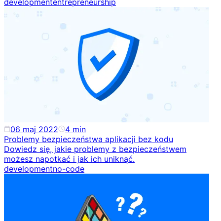
development
entrepreneurship
06 maj 2022
4
min
Problemy bezpieczeństwa aplikacji bez kodu
Dowiedz się, jakie problemy z bezpieczeństwem
możesz napotkać i jak ich uniknąć.
development
no-code