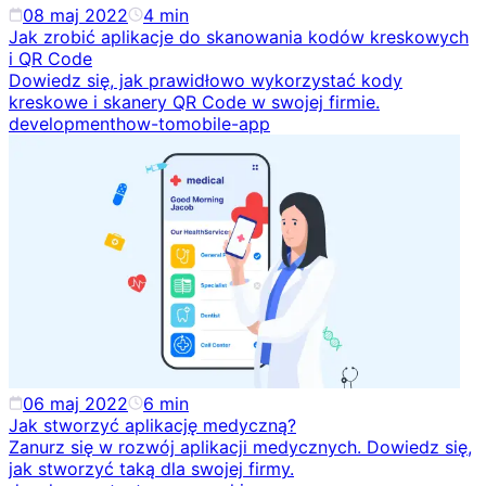
08 maj 2022
4
min
Jak zrobić aplikacje do skanowania kodów kreskowych
i QR Code
Dowiedz się, jak prawidłowo wykorzystać kody
kreskowe i skanery QR Code w swojej firmie.
development
how-to
mobile-app
06 maj 2022
6
min
Jak stworzyć aplikację medyczną?
Zanurz się w rozwój aplikacji medycznych. Dowiedz się,
jak stworzyć taką dla swojej firmy.