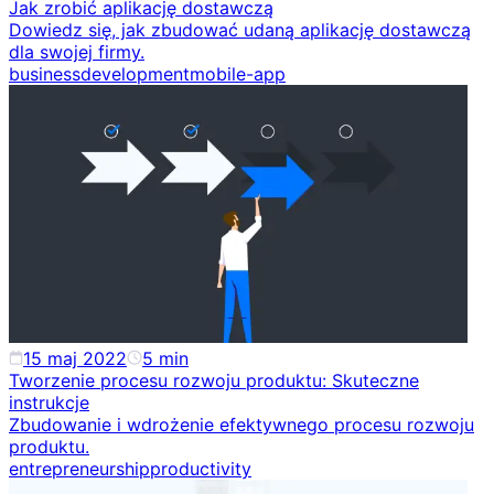
Jak zrobić aplikację dostawczą
Dowiedz się, jak zbudować udaną aplikację dostawczą
dla swojej firmy.
business
development
mobile-app
15 maj 2022
5
min
Tworzenie procesu rozwoju produktu: Skuteczne
instrukcje
Zbudowanie i wdrożenie efektywnego procesu rozwoju
produktu.
entrepreneurship
productivity