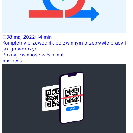
08 maj 2022
4
min
Kompletny przewodnik po zwinnym przepływie pracy i
jak go wdrożyć
Poznaj zwinność w 5 minut.
business