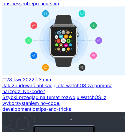
business
entrepreneurship
28 kwi 2022
3
min
Jak zbudować aplikację dla watchOS za pomocą
narzędzi No-code?
Szybki przegląd na temat rozwoju WatchOS, z
wykorzystaniem no-code.
development
ios
tips-and-tricks