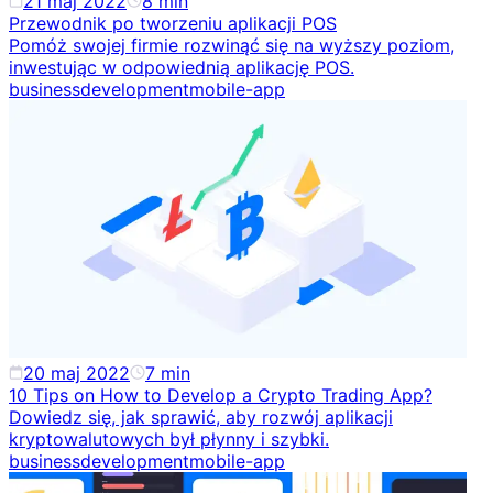
21 maj 2022
8
min
Przewodnik po tworzeniu aplikacji POS
Pomóż swojej firmie rozwinąć się na wyższy poziom,
inwestując w odpowiednią aplikację POS.
business
development
mobile-app
20 maj 2022
7
min
10 Tips on How to Develop a Crypto Trading App?
Dowiedz się, jak sprawić, aby rozwój aplikacji
kryptowalutowych był płynny i szybki.
business
development
mobile-app