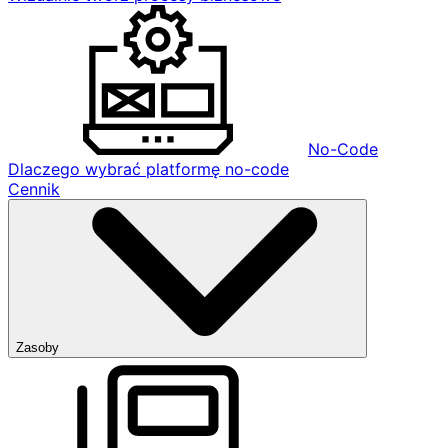
No-Code
Dlaczego wybrać platformę no-code
Cennik
Zasoby