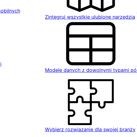
mobilnych
Zintegruj wszystkie ulubione narzędzia
i
Modele danych z dowolnymi typami pó
Wybierz rozwiązanie dla swojej branży