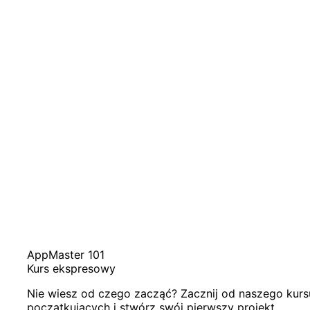
AppMaster 101
Kurs ekspresowy
Nie wiesz od czego zacząć? Zacznij od naszego kur
początkujących i stwórz swój pierwszy projekt.