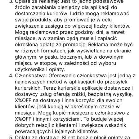
Opłata za reklamę: Jest to jedno podstawowe
źródło zarabiania pieniędzy dla aplikacji do
dostarczania kurierów; ludzie mogą reklamować
swoje produkty, aby promować je w celu
zwiększenia zasięgu do większej liczby klientów.
Mogą reklamować przez godziny, dni, a nawet
miesiące, a w zamian będą musieli zapłacić
określoną opłatę za promocję. Reklama może być
w różnych formatach, jak wyświetlane na ekranie
głównym, w pasku bocznym, lub w dowolnym
miejscu w stopce, w zależności od wyboru
użytkownika i opłaty.
Członkostwa: Oferowanie członkostwa jest jedną z
najnowszych metod w aplikacjach do przesyłek
kurierskich. Teraz kurierskie aplikacje dostawcze i
dostawcy usług oferują zniżki, bezpłatną wysyłkę,
X%OFF na dostawę i inne korzyści dla swoich
klientów, jeśli kupują w określonym czasie w
miesiącu. Mogą kupić miesięczne członkostwo z
X%OFF i innymi korzyściami. To buduje więcej
dobrych relacji z klientami i zwiększa wskaźnik
powracających i lojalnych klientów.
Opłata za dostawę: Klient będzie płacił opłaty za