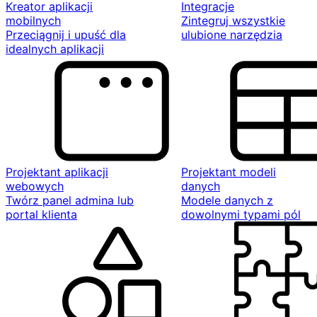
Kreator aplikacji
Integracje
mobilnych
Zintegruj wszystkie
Przeciągnij i upuść dla
ulubione narzędzia
idealnych aplikacji
Projektant aplikacji
Projektant modeli
webowych
danych
Twórz panel admina lub
Modele danych z
portal klienta
dowolnymi typami pól