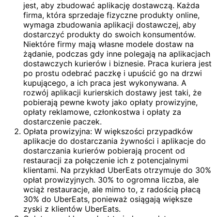
jest, aby zbudować aplikację dostawczą. Każda
firma, która sprzedaje fizyczne produkty online,
wymaga zbudowania aplikacji dostawczej, aby
dostarczyć produkty do swoich konsumentów.
Niektóre firmy mają własne modele dostaw na
żądanie, podczas gdy inne polegają na aplikacjach
dostawczych kurierów i biznesie. Praca kuriera jest
po prostu odebrać paczkę i upuścić go na drzwi
kupującego, a ich praca jest wykonywana. A
rozwój aplikacji kurierskich dostawy jest taki, że
pobierają pewne kwoty jako opłaty prowizyjne,
opłaty reklamowe, członkostwa i opłaty za
dostarczenie paczek.
Opłata prowizyjna: W większości przypadków
aplikacje do dostarczania żywności i aplikacje do
dostarczania kurierów pobierają procent od
restauracji za połączenie ich z potencjalnymi
klientami. Na przykład UberEats otrzymuje do 30%
opłat prowizyjnych. 30% to ogromna liczba, ale
wciąż restauracje, ale mimo to, z radością płacą
30% do UberEats, ponieważ osiągają większe
zyski z klientów UberEats.