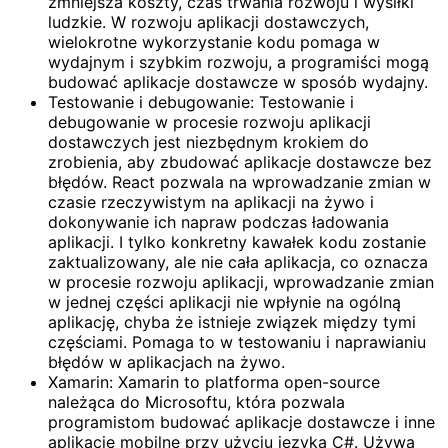
zmniejsza koszty, czas trwania rozwoju i wysiłki
ludzkie. W rozwoju aplikacji dostawczych,
wielokrotne wykorzystanie kodu pomaga w
wydajnym i szybkim rozwoju, a programiści mogą
budować aplikacje dostawcze w sposób wydajny.
Testowanie i debugowanie: Testowanie i
debugowanie w procesie rozwoju aplikacji
dostawczych jest niezbędnym krokiem do
zrobienia, aby zbudować aplikacje dostawcze bez
błędów. React pozwala na wprowadzanie zmian w
czasie rzeczywistym na aplikacji na żywo i
dokonywanie ich napraw podczas ładowania
aplikacji. I tylko konkretny kawałek kodu zostanie
zaktualizowany, ale nie cała aplikacja, co oznacza
w procesie rozwoju aplikacji, wprowadzanie zmian
w jednej części aplikacji nie wpłynie na ogólną
aplikację, chyba że istnieje związek między tymi
częściami. Pomaga to w testowaniu i naprawianiu
błędów w aplikacjach na żywo.
Xamarin: Xamarin to platforma open-source
należąca do Microsoftu, która pozwala
programistom budować aplikacje dostawcze i inne
aplikacje mobilne przy użyciu języka C#. Używa