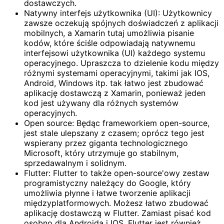
dostawczych.
Natywny interfejs użytkownika (UI): Użytkownicy
zawsze oczekują spójnych doświadczeń z aplikacji
mobilnych, a Xamarin tutaj umożliwia pisanie
kodów, które ściśle odpowiadają natywnemu
interfejsowi użytkownika (UI) każdego systemu
operacyjnego. Upraszcza to dzielenie kodu między
różnymi systemami operacyjnymi, takimi jak IOS,
Android, Windows itp. tak łatwo jest zbudować
aplikację dostawczą z Xamarin, ponieważ jeden
kod jest używany dla różnych systemów
operacyjnych.
Open source: Będąc frameworkiem open-source,
jest stale ulepszany z czasem; oprócz tego jest
wspierany przez giganta technologicznego
Microsoft, który utrzymuje go stabilnym,
sprzedawalnym i solidnym.
Flutter: Flutter to także open-source'owy zestaw
programistyczny należący do Google, który
umożliwia płynne i łatwe tworzenie aplikacji
międzyplatformowych. Możesz łatwo zbudować
aplikację dostawczą w Flutter. Zamiast pisać kod
osobno dla Androida i IOS, Flutter jest również