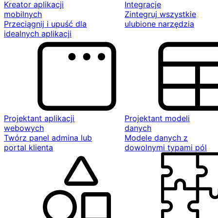
Kreator aplikacji
Integracje
mobilnych
Zintegruj wszystkie
Przeciągnij i upuść dla
ulubione narzędzia
idealnych aplikacji
Projektant aplikacji
Projektant modeli
webowych
danych
Twórz panel admina lub
Modele danych z
portal klienta
dowolnymi typami pól