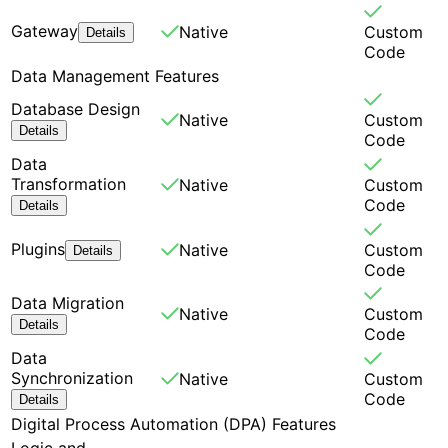
Gateway
Native
Custom
Details
Code
Data Management Features
Database Design
Native
Custom
Details
Code
Data
Transformation
Native
Custom
Code
Details
Plugins
Native
Custom
Details
Code
Data Migration
Native
Custom
Details
Code
Data
Synchronization
Native
Custom
Code
Details
Digital Process Automation (DPA) Features
Logic and