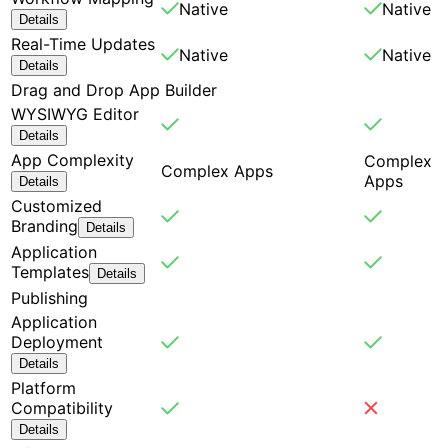
Native
Native
Details
Real-Time Updates
Native
Native
Details
Drag and Drop App Builder
WYSIWYG Editor
Details
App Complexity
Complex
Complex Apps
Apps
Details
Customized
Branding
Details
Application
Templates
Details
Publishing
Application
Deployment
Details
Platform
Compatibility
Details