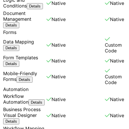
Native
Native
Conditions
Details
Document
Management
Native
Native
Details
Forms
Data Mapping
Native
Custom
Details
Code
Form Templates
Native
Native
Details
Mobile-Friendly
Native
Custom
Forms
Details
Code
Automation
Workflow
Native
Native
Automation
Details
Business Process
Visual Designer
Native
Native
Details
Workflow Mapping