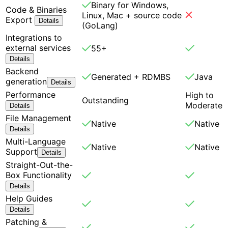
Binary for Windows,
Code & Binaries
Linux, Mac + source code
Export
Details
(GoLang)
Integrations to
external services
55+
Details
Backend
Generated + RDMBS
Java
generation
Details
Performance
High to
Outstanding
Moderate
Details
File Management
Native
Native
Details
Multi-Language
Native
Native
Support
Details
Straight-Out-the-
Box Functionality
Details
Help Guides
Details
Patching &