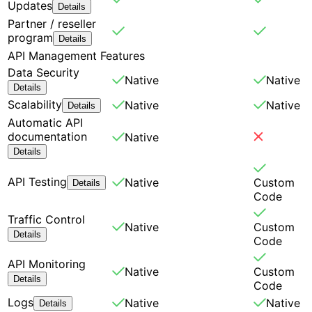
Updates
Details
Partner / reseller
program
Details
API Management Features
Data Security
Native
Native
Details
Scalability
Native
Native
Details
Automatic API
documentation
Native
Details
API Testing
Native
Custom
Details
Code
Traffic Control
Native
Custom
Details
Code
API Monitoring
Native
Custom
Details
Code
Logs
Native
Native
Details