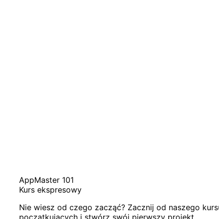
AppMaster 101
Kurs ekspresowy
Nie wiesz od czego zacząć? Zacznij od naszego kur
początkujących i stwórz swój pierwszy projekt.