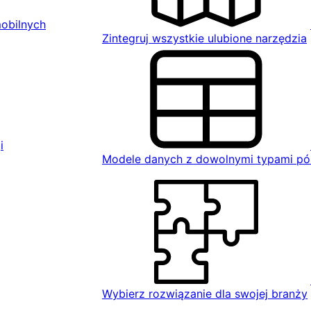
mobilnych
Zintegruj wszystkie ulubione narzędzia
i
Modele danych z dowolnymi typami pó
Wybierz rozwiązanie dla swojej branży