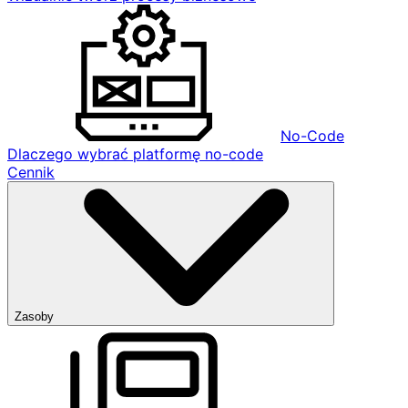
No-Code
Dlaczego wybrać platformę no-code
Cennik
Zasoby