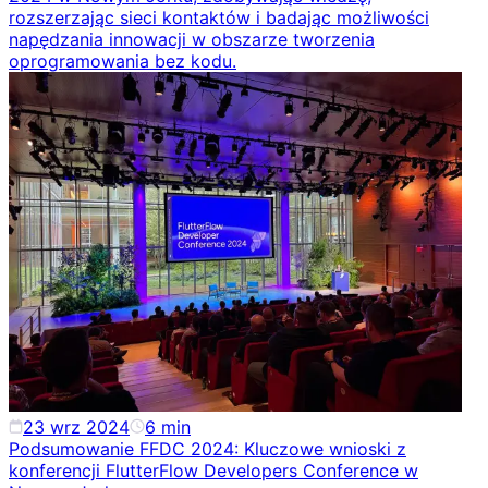
rozszerzając sieci kontaktów i badając możliwości
napędzania innowacji w obszarze tworzenia
oprogramowania bez kodu.
23 wrz 2024
6
min
Podsumowanie FFDC 2024: Kluczowe wnioski z
konferencji FlutterFlow Developers Conference w