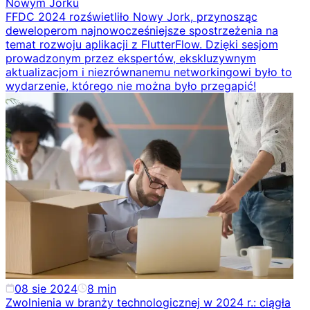
Nowym Jorku
FFDC 2024 rozświetliło Nowy Jork, przynosząc
deweloperom najnowocześniejsze spostrzeżenia na
temat rozwoju aplikacji z FlutterFlow. Dzięki sesjom
prowadzonym przez ekspertów, ekskluzywnym
aktualizacjom i niezrównanemu networkingowi było to
wydarzenie, którego nie można było przegapić!
08 sie 2024
8
min
Zwolnienia w branży technologicznej w 2024 r.: ciągła