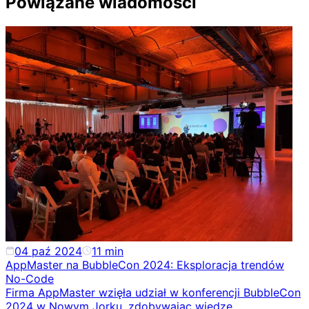
Powiązane wiadomości
04 paź 2024
11
min
AppMaster na BubbleCon 2024: Eksploracja trendów
No-Code
Firma AppMaster wzięła udział w konferencji BubbleCon
2024 w Nowym Jorku, zdobywając wiedzę,