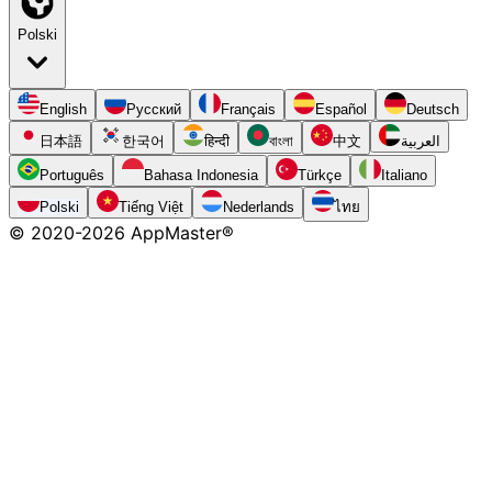
Polski
English
Русский
Français
Español
Deutsch
日本語
한국어
हिन्दी
বাংলা
中文
العربية
Português
Bahasa Indonesia
Türkçe
Italiano
Polski
Tiếng Việt
Nederlands
ไทย
© 2020-
2026
AppMaster®