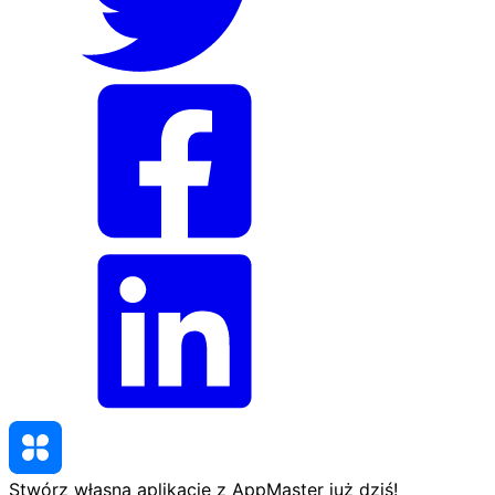
Stwórz własną aplikację z AppMaster
już dziś
!