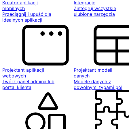
Kreator aplikacji
Integracje
mobilnych
Zintegruj wszystkie
Przeciągnij i upuść dla
ulubione narzędzia
idealnych aplikacji
Projektant aplikacji
Projektant modeli
webowych
danych
Twórz panel admina lub
Modele danych z
portal klienta
dowolnymi typami pól