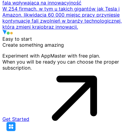
fala wpływająca na innowacyjność
W 254 firmach, w tym u takich gigantów jak Tesla i
Amazon, likwidacja 60 000 miejsc pracy przyniesie
kontynuację fali zwolnień w branży technologicznej,
która zmieni krajobraz innowacji.
Easy to start
Create something
amazing
Experiment with AppMaster with free plan.
When you will be ready you can choose the proper
subscription.
Get Started