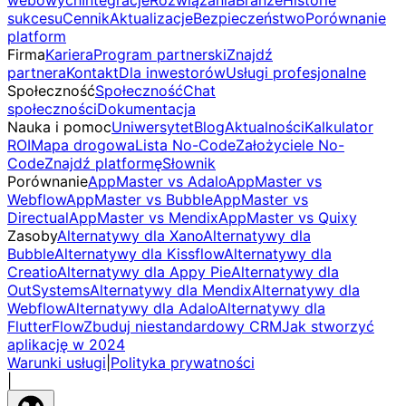
sukcesu
Cennik
Aktualizacje
Bezpieczeństwo
Porównanie
platform
Firma
Kariera
Program partnerski
Znajdź
partnera
Kontakt
Dla inwestorów
Usługi profesjonalne
Społeczność
Społeczność
Chat
społeczności
Dokumentacja
Nauka i pomoc
Uniwersytet
Blog
Aktualności
Kalkulator
ROI
Mapa drogowa
Lista No-Code
Założyciele No-
Code
Znajdź platformę
Słownik
Porównanie
AppMaster vs Adalo
AppMaster vs
Webflow
AppMaster vs Bubble
AppMaster vs
Directual
AppMaster vs Mendix
AppMaster vs Quixy
Zasoby
Alternatywy dla Xano
Alternatywy dla
Bubble
Alternatywy dla Kissflow
Alternatywy dla
Creatio
Alternatywy dla Appy Pie
Alternatywy dla
OutSystems
Alternatywy dla Mendix
Alternatywy dla
Webflow
Alternatywy dla Adalo
Alternatywy dla
FlutterFlow
Zbuduj niestandardowy CRM
Jak stworzyć
aplikację w 2024
Warunki usługi
|
Polityka prywatności
|