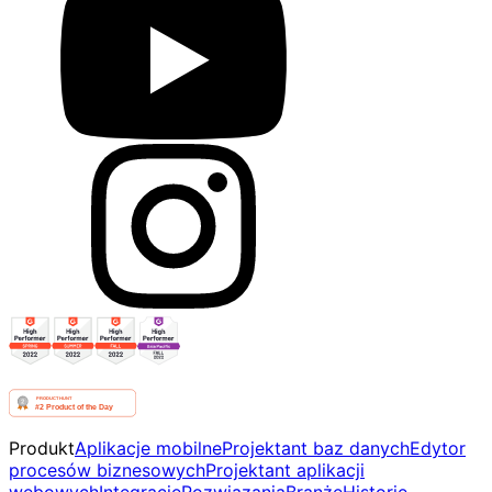
Produkt
Aplikacje mobilne
Projektant baz danych
Edytor
procesów biznesowych
Projektant aplikacji
webowych
Integracje
Rozwiązania
Branże
Historie