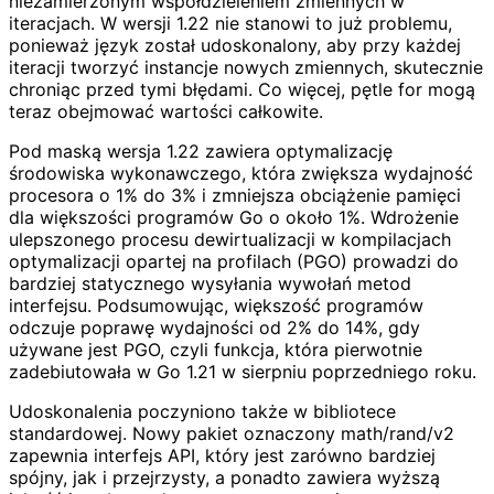
niezamierzonym współdzieleniem zmiennych w
iteracjach. W wersji 1.22 nie stanowi to już problemu,
ponieważ język został udoskonalony, aby przy każdej
iteracji tworzyć instancje nowych zmiennych, skutecznie
chroniąc przed tymi błędami. Co więcej, pętle for mogą
teraz obejmować wartości całkowite.
Pod maską wersja 1.22 zawiera optymalizację
środowiska wykonawczego, która zwiększa wydajność
procesora o 1% do 3% i zmniejsza obciążenie pamięci
dla większości programów Go o około 1%. Wdrożenie
ulepszonego procesu dewirtualizacji w kompilacjach
optymalizacji opartej na profilach (PGO) prowadzi do
bardziej statycznego wysyłania wywołań metod
interfejsu. Podsumowując, większość programów
odczuje poprawę wydajności od 2% do 14%, gdy
używane jest PGO, czyli funkcja, która pierwotnie
zadebiutowała w Go 1.21 w sierpniu poprzedniego roku.
Udoskonalenia poczyniono także w bibliotece
standardowej. Nowy pakiet oznaczony math/rand/v2
zapewnia interfejs API, który jest zarówno bardziej
spójny, jak i przejrzysty, a ponadto zawiera wyższą