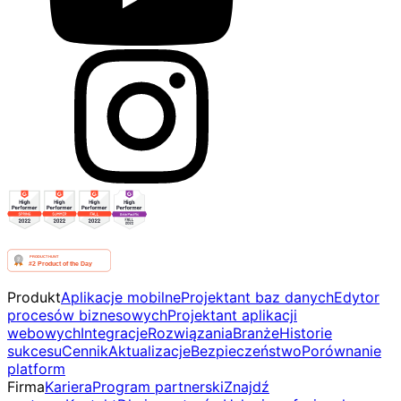
Produkt
Aplikacje mobilne
Projektant baz danych
Edytor
procesów biznesowych
Projektant aplikacji
webowych
Integracje
Rozwiązania
Branże
Historie
sukcesu
Cennik
Aktualizacje
Bezpieczeństwo
Porównanie
platform
Firma
Kariera
Program partnerski
Znajdź