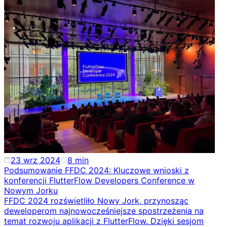
23 wrz 2024
8
min
Podsumowanie FFDC 2024: Kluczowe wnioski z
konferencji FlutterFlow Developers Conference w
Nowym Jorku
FFDC 2024 rozświetliło Nowy Jork, przynosząc
deweloperom najnowocześniejsze spostrzeżenia na
temat rozwoju aplikacji z FlutterFlow. Dzięki sesjom