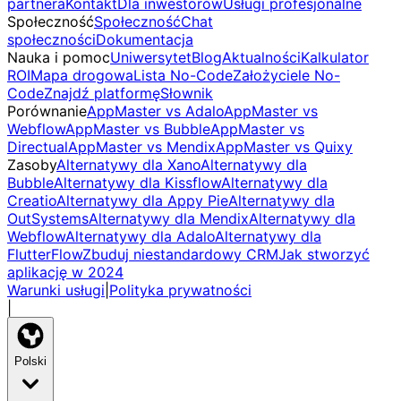
partnera
Kontakt
Dla inwestorów
Usługi profesjonalne
Społeczność
Społeczność
Chat
społeczności
Dokumentacja
Nauka i pomoc
Uniwersytet
Blog
Aktualności
Kalkulator
ROI
Mapa drogowa
Lista No-Code
Założyciele No-
Code
Znajdź platformę
Słownik
Porównanie
AppMaster vs Adalo
AppMaster vs
Webflow
AppMaster vs Bubble
AppMaster vs
Directual
AppMaster vs Mendix
AppMaster vs Quixy
Zasoby
Alternatywy dla Xano
Alternatywy dla
Bubble
Alternatywy dla Kissflow
Alternatywy dla
Creatio
Alternatywy dla Appy Pie
Alternatywy dla
OutSystems
Alternatywy dla Mendix
Alternatywy dla
Webflow
Alternatywy dla Adalo
Alternatywy dla
FlutterFlow
Zbuduj niestandardowy CRM
Jak stworzyć
aplikację w 2024
Warunki usługi
|
Polityka prywatności
|
Polski