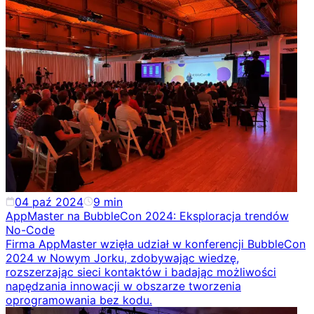
04 paź 2024
9
min
AppMaster na BubbleCon 2024: Eksploracja trendów
No-Code
Firma AppMaster wzięła udział w konferencji BubbleCon
2024 w Nowym Jorku, zdobywając wiedzę,
rozszerzając sieci kontaktów i badając możliwości
napędzania innowacji w obszarze tworzenia
oprogramowania bez kodu.