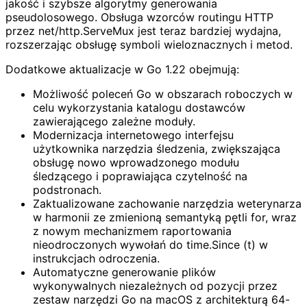
jakość i szybsze algorytmy generowania
pseudolosowego. Obsługa wzorców routingu HTTP
przez net/http.ServeMux jest teraz bardziej wydajna,
rozszerzając obsługę symboli wieloznacznych i metod.
Dodatkowe aktualizacje w Go 1.22 obejmują:
Możliwość poleceń Go w obszarach roboczych w
celu wykorzystania katalogu dostawców
zawierającego zależne moduły.
Modernizacja internetowego interfejsu
użytkownika narzędzia śledzenia, zwiększająca
obsługę nowo wprowadzonego modułu
śledzącego i poprawiająca czytelność na
podstronach.
Zaktualizowane zachowanie narzędzia weterynarza
w harmonii ze zmienioną semantyką pętli for, wraz
z nowym mechanizmem raportowania
nieodroczonych wywołań do time.Since (t) w
instrukcjach odroczenia.
Automatyczne generowanie plików
wykonywalnych niezależnych od pozycji przez
zestaw narzędzi Go na macOS z architekturą 64-