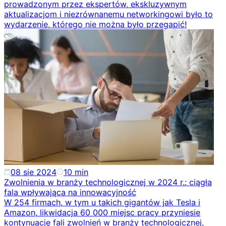
prowadzonym przez ekspertów, ekskluzywnym
aktualizacjom i niezrównanemu networkingowi było to
wydarzenie, którego nie można było przegapić!
08 sie 2024
10
min
Zwolnienia w branży technologicznej w 2024 r.: ciągła
fala wpływająca na innowacyjność
W 254 firmach, w tym u takich gigantów jak Tesla i
Amazon, likwidacja 60 000 miejsc pracy przyniesie
kontynuację fali zwolnień w branży technologicznej,