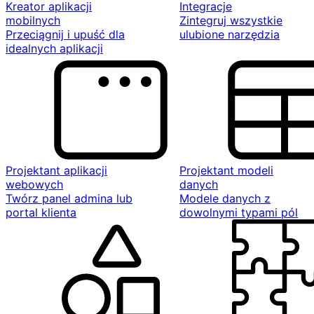
Kreator aplikacji
Integracje
mobilnych
Zintegruj wszystkie
Przeciągnij i upuść dla
ulubione narzędzia
idealnych aplikacji
Projektant aplikacji
Projektant modeli
webowych
danych
Twórz panel admina lub
Modele danych z
portal klienta
dowolnymi typami pól