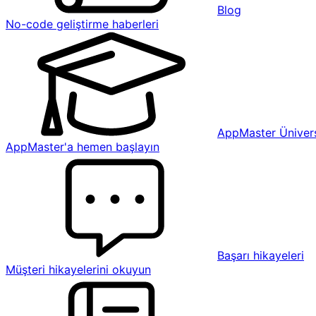
Blog
No-code geliştirme haberleri
AppMaster Ünivers
AppMaster'a hemen başlayın
Başarı hikayeleri
Müşteri hikayelerini okuyun