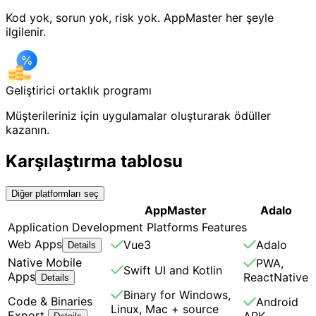
Kod yok, sorun yok, risk yok. AppMaster her şeyle
ilgilenir.
Geliştirici ortaklık programı
Müşterileriniz için uygulamalar oluşturarak ödüller
kazanın.
Karşılaştırma tablosu
Diğer platformları seç
AppMaster
Adalo
Application Development Platforms Features
Web Apps
Vue3
Adalo
Details
Native Mobile
PWA,
Swift UI and Kotlin
Apps
ReactNative
Details
Binary for Windows,
Code & Binaries
Android
Linux, Mac + source
Export
APK