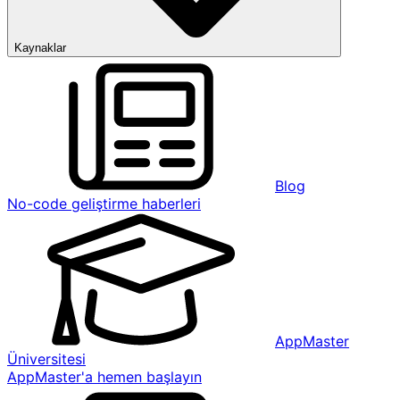
Kaynaklar
Blog
No-code geliştirme haberleri
AppMaster
Üniversitesi
AppMaster'a hemen başlayın