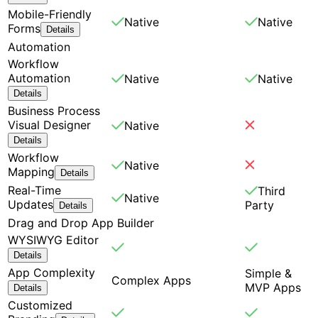
Mobile-Friendly
Native
Native
Forms
Details
Automation
Workflow
Automation
Native
Native
Details
Business Process
Visual Designer
Native
Details
Workflow
Native
Mapping
Details
Real-Time
Third
Native
Updates
Party
Details
Drag and Drop App Builder
WYSIWYG Editor
Details
App Complexity
Simple &
Complex Apps
MVP Apps
Details
Customized