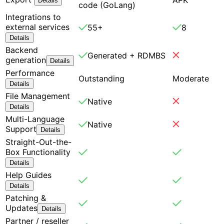
Details
code (GoLang)
Integrations to
external services
55+
8
Details
Backend
Generated + RDMBS
generation
Details
Performance
Outstanding
Moderate
Details
File Management
Native
Details
Multi-Language
Native
Support
Details
Straight-Out-the-
Box Functionality
Details
Help Guides
Details
Patching &
Updates
Details
Partner / reseller