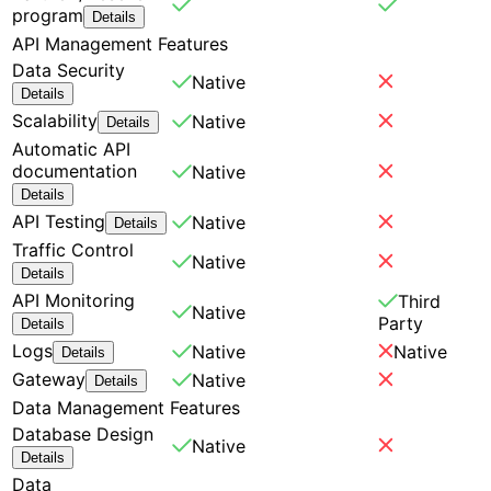
program
Details
API Management Features
Data Security
Native
Details
Scalability
Native
Details
Automatic API
documentation
Native
Details
API Testing
Native
Details
Traffic Control
Native
Details
API Monitoring
Third
Native
Party
Details
Logs
Native
Native
Details
Gateway
Native
Details
Data Management Features
Database Design
Native
Details
Data