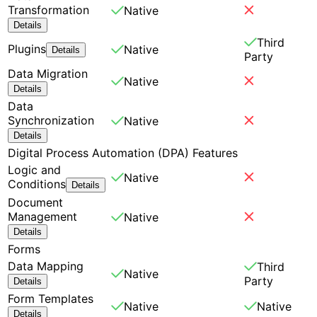
Transformation
Native
Details
Third
Plugins
Native
Details
Party
Data Migration
Native
Details
Data
Synchronization
Native
Details
Digital Process Automation (DPA) Features
Logic and
Native
Conditions
Details
Document
Management
Native
Details
Forms
Data Mapping
Third
Native
Party
Details
Form Templates
Native
Native
Details