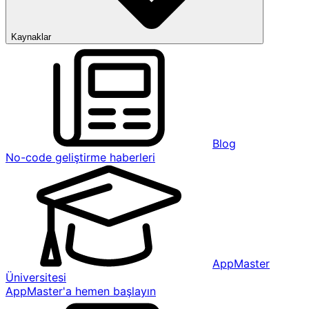
Kaynaklar
Blog
No-code geliştirme haberleri
AppMaster
Üniversitesi
AppMaster'a hemen başlayın