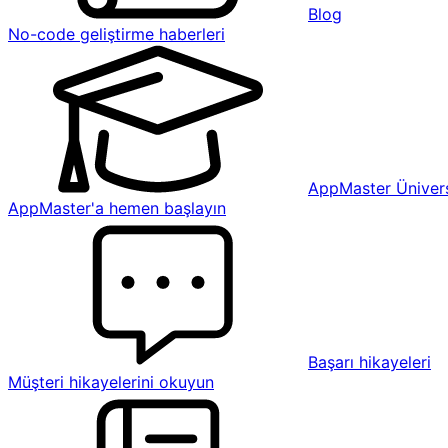
Blog
No-code geliştirme haberleri
AppMaster Ünivers
AppMaster'a hemen başlayın
Başarı hikayeleri
Müşteri hikayelerini okuyun