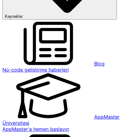
Kaynaklar
Blog
No-code geliştirme haberleri
AppMaster
Üniversitesi
AppMaster'a hemen başlayın