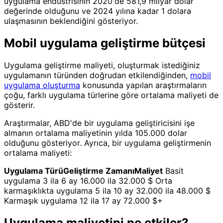
uygulama endüstrisinin 2020'de 581,9 milyar dolar
değerinde olduğunu ve 2024 yılına kadar 1 dolara
ulaşmasının beklendiğini gösteriyor.
Mobil uygulama geliştirme bütçesi
Uygulama geliştirme maliyeti, oluşturmak istediğiniz
uygulamanın türünden doğrudan etkilendiğinden,
mobil
uygulama oluşturma
konusunda yapılan araştırmaların
çoğu, farklı uygulama türlerine göre ortalama maliyeti de
gösterir.
Araştırmalar, ABD'de bir uygulama geliştiricisini işe
almanın ortalama maliyetinin yılda 105.000 dolar
olduğunu gösteriyor. Ayrıca, bir uygulama geliştirmenin
ortalama maliyeti:
Uygulama Türü
Geliştirme Zamanı
Maliyet
Basit
uygulama 3 ila 6 ay 16.000 ila 32.000 $ Orta
karmaşıklıkta uygulama 5 ila 10 ay 32.000 ila 48.000 $
Karmaşık uygulama 12 ila 17 ay 72.000 $+
Uygulama maliyetini ne etkiler?