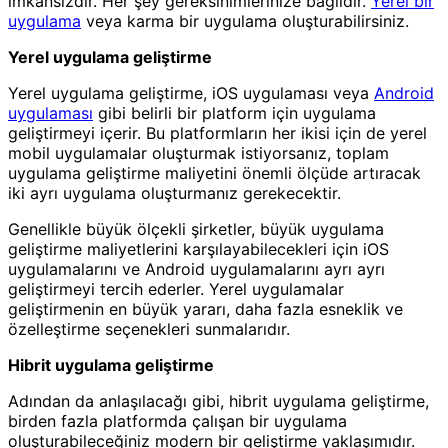
imkansızdır. Her şey gereksinimlerinize bağlıdır.
Yerel bir
uygulama
veya karma bir uygulama oluşturabilirsiniz.
Yerel uygulama geliştirme
Yerel uygulama geliştirme, iOS uygulaması veya
Android
uygulaması
gibi belirli bir platform için uygulama
geliştirmeyi içerir. Bu platformların her ikisi için de yerel
mobil uygulamalar oluşturmak istiyorsanız, toplam
uygulama geliştirme maliyetini önemli ölçüde artıracak
iki ayrı uygulama oluşturmanız gerekecektir.
Genellikle büyük ölçekli şirketler, büyük uygulama
geliştirme maliyetlerini karşılayabilecekleri için iOS
uygulamalarını ve Android uygulamalarını ayrı ayrı
geliştirmeyi tercih ederler. Yerel uygulamalar
geliştirmenin en büyük yararı, daha fazla esneklik ve
özelleştirme seçenekleri sunmalarıdır.
Hibrit uygulama geliştirme
Adından da anlaşılacağı gibi, hibrit uygulama geliştirme,
birden fazla platformda çalışan bir uygulama
oluşturabileceğiniz modern bir geliştirme yaklaşımıdır.