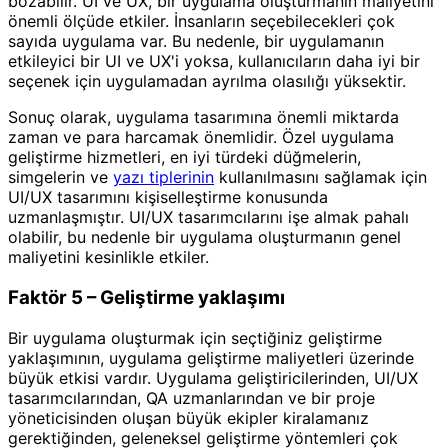
bozabilir. UI ve UX, bir uygulama oluşturmanın maliyetini
önemli ölçüde etkiler. İnsanların seçebilecekleri çok
sayıda uygulama var. Bu nedenle, bir uygulamanın
etkileyici bir UI ve UX'i yoksa, kullanıcıların daha iyi bir
seçenek için uygulamadan ayrılma olasılığı yüksektir.
Sonuç olarak, uygulama tasarımına önemli miktarda
zaman ve para harcamak önemlidir. Özel uygulama
geliştirme hizmetleri, en iyi türdeki düğmelerin,
simgelerin ve
yazı tiplerinin
kullanılmasını sağlamak için
UI/UX tasarımını kişiselleştirme konusunda
uzmanlaşmıştır. UI/UX tasarımcılarını işe almak pahalı
olabilir, bu nedenle bir uygulama oluşturmanın genel
maliyetini kesinlikle etkiler.
Faktör 5 – Geliştirme yaklaşımı
Bir uygulama oluşturmak için seçtiğiniz geliştirme
yaklaşımının, uygulama geliştirme maliyetleri üzerinde
büyük etkisi vardır. Uygulama geliştiricilerinden, UI/UX
tasarımcılarından, QA uzmanlarından ve bir proje
yöneticisinden oluşan büyük ekipler kiralamanız
gerektiğinden, geleneksel geliştirme yöntemleri çok