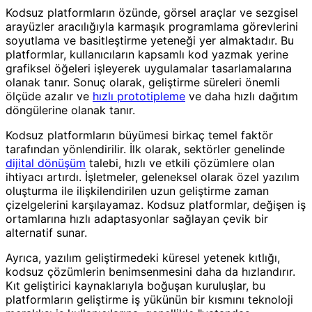
Kodsuz platformların özünde, görsel araçlar ve sezgisel
arayüzler aracılığıyla karmaşık programlama görevlerini
soyutlama ve basitleştirme yeteneği yer almaktadır. Bu
platformlar, kullanıcıların kapsamlı kod yazmak yerine
grafiksel öğeleri işleyerek uygulamalar tasarlamalarına
olanak tanır. Sonuç olarak, geliştirme süreleri önemli
ölçüde azalır ve
hızlı prototipleme
ve daha hızlı dağıtım
döngülerine olanak tanır.
Kodsuz platformların büyümesi birkaç temel faktör
tarafından yönlendirilir. İlk olarak, sektörler genelinde
dijital dönüşüm
talebi, hızlı ve etkili çözümlere olan
ihtiyacı artırdı. İşletmeler, geleneksel olarak özel yazılım
oluşturma ile ilişkilendirilen uzun geliştirme zaman
çizelgelerini karşılayamaz. Kodsuz platformlar, değişen iş
ortamlarına hızlı adaptasyonlar sağlayan çevik bir
alternatif sunar.
Ayrıca, yazılım geliştirmedeki küresel yetenek kıtlığı,
kodsuz çözümlerin benimsenmesini daha da hızlandırır.
Kıt geliştirici kaynaklarıyla boğuşan kuruluşlar, bu
platformların geliştirme iş yükünün bir kısmını teknoloji