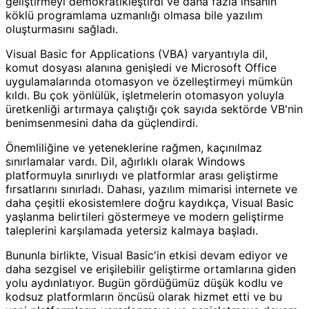
geliştirmeyi demokratikleştirdi ve daha fazla insanın
köklü programlama uzmanlığı olmasa bile yazılım
oluşturmasını sağladı.
Visual Basic for Applications (VBA) varyantıyla dil,
komut dosyası alanına genişledi ve Microsoft Office
uygulamalarında otomasyon ve özelleştirmeyi mümkün
kıldı. Bu çok yönlülük, işletmelerin otomasyon yoluyla
üretkenliği artırmaya çalıştığı çok sayıda sektörde VB'nin
benimsenmesini daha da güçlendirdi.
Önemliliğine ve yeteneklerine rağmen, kaçınılmaz
sınırlamalar vardı. Dil, ağırlıklı olarak Windows
platformuyla sınırlıydı ve platformlar arası geliştirme
fırsatlarını sınırladı. Dahası, yazılım mimarisi internete ve
daha çeşitli ekosistemlere doğru kaydıkça, Visual Basic
yaşlanma belirtileri göstermeye ve modern geliştirme
taleplerini karşılamada yetersiz kalmaya başladı.
Bununla birlikte, Visual Basic'in etkisi devam ediyor ve
daha sezgisel ve erişilebilir geliştirme ortamlarına giden
yolu aydınlatıyor. Bugün gördüğümüz düşük kodlu ve
kodsuz platformların öncüsü olarak hizmet etti ve bu