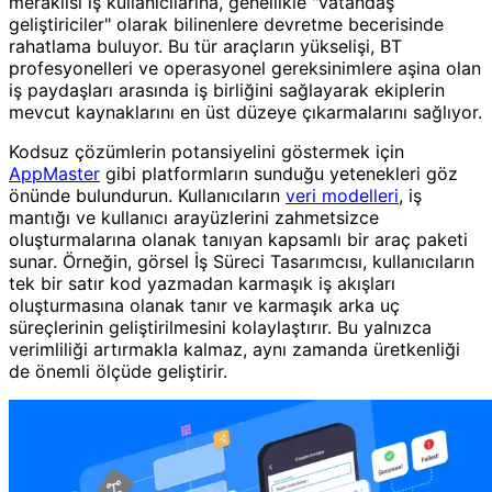
meraklısı iş kullanıcılarına, genellikle "vatandaş
geliştiriciler" olarak bilinenlere devretme becerisinde
rahatlama buluyor. Bu tür araçların yükselişi, BT
profesyonelleri ve operasyonel gereksinimlere aşina olan
iş paydaşları arasında iş birliğini sağlayarak ekiplerin
mevcut kaynaklarını en üst düzeye çıkarmalarını sağlıyor.
Kodsuz çözümlerin potansiyelini göstermek için
AppMaster
gibi platformların sunduğu yetenekleri göz
önünde bulundurun. Kullanıcıların
veri modelleri
, iş
mantığı ve kullanıcı arayüzlerini zahmetsizce
oluşturmalarına olanak tanıyan kapsamlı bir araç paketi
sunar. Örneğin, görsel İş Süreci Tasarımcısı, kullanıcıların
tek bir satır kod yazmadan karmaşık iş akışları
oluşturmasına olanak tanır ve karmaşık arka uç
süreçlerinin geliştirilmesini kolaylaştırır. Bu yalnızca
verimliliği artırmakla kalmaz, aynı zamanda üretkenliği
de önemli ölçüde geliştirir.