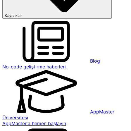
Kaynaklar
Blog
No-code geliştirme haberleri
AppMaster
Üniversitesi
AppMaster'a hemen başlayın