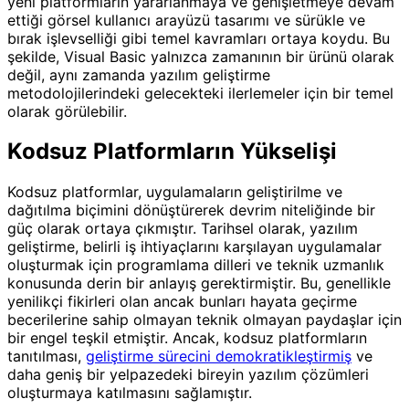
yeni platformların yararlanmaya ve genişletmeye devam
ettiği görsel kullanıcı arayüzü tasarımı ve sürükle ve
bırak işlevselliği gibi temel kavramları ortaya koydu. Bu
şekilde, Visual Basic yalnızca zamanının bir ürünü olarak
değil, aynı zamanda yazılım geliştirme
metodolojilerindeki gelecekteki ilerlemeler için bir temel
olarak görülebilir.
Kodsuz Platformların Yükselişi
Kodsuz platformlar, uygulamaların geliştirilme ve
dağıtılma biçimini dönüştürerek devrim niteliğinde bir
güç olarak ortaya çıkmıştır. Tarihsel olarak, yazılım
geliştirme, belirli iş ihtiyaçlarını karşılayan uygulamalar
oluşturmak için programlama dilleri ve teknik uzmanlık
konusunda derin bir anlayış gerektirmiştir. Bu, genellikle
yenilikçi fikirleri olan ancak bunları hayata geçirme
becerilerine sahip olmayan teknik olmayan paydaşlar için
bir engel teşkil etmiştir. Ancak, kodsuz platformların
tanıtılması,
geliştirme sürecini demokratikleştirmiş
ve
daha geniş bir yelpazedeki bireyin yazılım çözümleri
oluşturmaya katılmasını sağlamıştır.