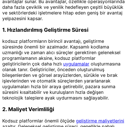
avantajlar sunar. Bu avantajlar, özellikle operasyonlarında
daha fazla çeviklik ve yenilik hedefleyen çeşitli büyüklük
ve sektörlerdeki işletmelere hitap eden geniş bir avantaj
yelpazesini kapsar.
1. Hızlandırılmış Geliştirme Süresi
kodsuz platformların birincil avantajı, geliştirme
süresinde önemli bir azalmadır. Kapsamlı kodlama
uzmanlığı ve zaman alıcı süreçler gerektiren geleneksel
programlamanın aksine, kodsuz platformlar
geliştiricilerin çok daha hızlı
uygulamalar
oluşturmasına
olanak tanır. Geliştiriciler, önceden oluşturulmuş
bileşenlerden ve görsel arayüzlerden, sürükle ve bırak
işlevlerinden ve otomatik süreçlerden yararlanarak
uygulamaları hızla bir araya getirebilir, pazara sunma
süresini kısaltabilir ve kuruluşların hızla değişen
teknolojik taleplere ayak uydurmasını sağlayabilir.
2. Maliyet Verimliliği
Kodsuz platformlar önemli ölçüde
geliştirme maliyetlerini
azaltır. Geleneksel geliştirme süreci, genellikle pahalı