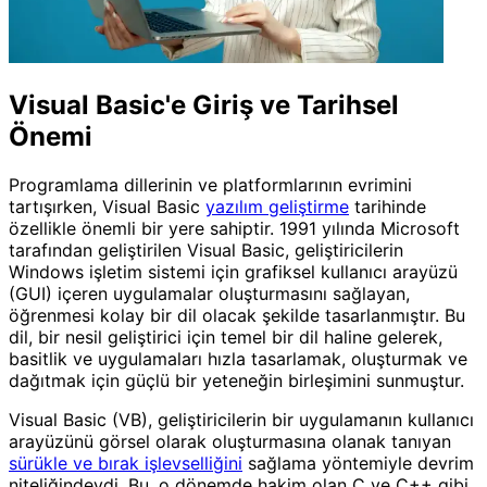
Visual Basic'e Giriş ve Tarihsel
Önemi
Programlama dillerinin ve platformlarının evrimini
tartışırken, Visual Basic
yazılım geliştirme
tarihinde
özellikle önemli bir yere sahiptir. 1991 yılında Microsoft
tarafından geliştirilen Visual Basic, geliştiricilerin
Windows işletim sistemi için grafiksel kullanıcı arayüzü
(GUI) içeren uygulamalar oluşturmasını sağlayan,
öğrenmesi kolay bir dil olacak şekilde tasarlanmıştır. Bu
dil, bir nesil geliştirici için temel bir dil haline gelerek,
basitlik ve uygulamaları hızla tasarlamak, oluşturmak ve
dağıtmak için güçlü bir yeteneğin birleşimini sunmuştur.
Visual Basic (VB), geliştiricilerin bir uygulamanın kullanıcı
arayüzünü görsel olarak oluşturmasına olanak tanıyan
sürükle ve bırak işlevselliğini
sağlama yöntemiyle devrim
niteliğindeydi. Bu, o dönemde hakim olan C ve C++ gibi