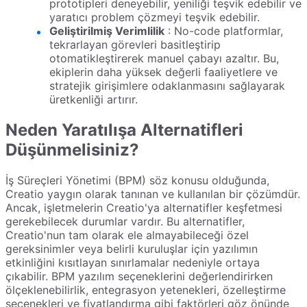
prototipleri deneyebilir, yeniliği teşvik edebilir ve
yaratıcı problem çözmeyi teşvik edebilir.
Geliştirilmiş Verimlilik
: No-code platformlar,
tekrarlayan görevleri basitleştirip
otomatikleştirerek manuel çabayı azaltır. Bu,
ekiplerin daha yüksek değerli faaliyetlere ve
stratejik girişimlere odaklanmasını sağlayarak
üretkenliği artırır.
Neden Yaratılışa Alternatifleri
Düşünmelisiniz?
İş Süreçleri Yönetimi (BPM) söz konusu olduğunda,
Creatio yaygın olarak tanınan ve kullanılan bir çözümdür.
Ancak, işletmelerin Creatio'ya alternatifler keşfetmesi
gerekebilecek durumlar vardır. Bu alternatifler,
Creatio'nun tam olarak ele almayabileceği özel
gereksinimler veya belirli kuruluşlar için yazılımın
etkinliğini kısıtlayan sınırlamalar nedeniyle ortaya
çıkabilir. BPM yazılım seçeneklerini değerlendirirken
ölçeklenebilirlik, entegrasyon yetenekleri, özelleştirme
seçenekleri ve fiyatlandırma gibi faktörleri göz önünde