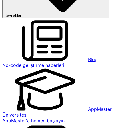
Kaynaklar
Blog
No-code geliştirme haberleri
AppMaster
Üniversitesi
AppMaster'a hemen başlayın