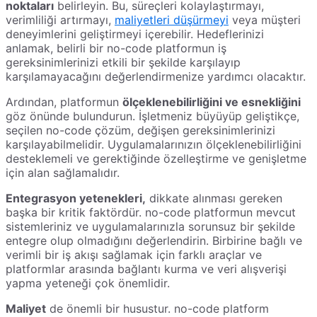
noktaları
belirleyin. Bu, süreçleri kolaylaştırmayı,
verimliliği artırmayı,
maliyetleri düşürmeyi
veya müşteri
deneyimlerini geliştirmeyi içerebilir. Hedeflerinizi
anlamak, belirli bir no-code platformun iş
gereksinimlerinizi etkili bir şekilde karşılayıp
karşılamayacağını değerlendirmenize yardımcı olacaktır.
Ardından, platformun
ölçeklenebilirliğini ve esnekliğini
göz önünde bulundurun. İşletmeniz büyüyüp geliştikçe,
seçilen no-code çözüm, değişen gereksinimlerinizi
karşılayabilmelidir. Uygulamalarınızın ölçeklenebilirliğini
desteklemeli ve gerektiğinde özelleştirme ve genişletme
için alan sağlamalıdır.
Entegrasyon yetenekleri,
dikkate alınması gereken
başka bir kritik faktördür. no-code platformun mevcut
sistemleriniz ve uygulamalarınızla sorunsuz bir şekilde
entegre olup olmadığını değerlendirin. Birbirine bağlı ve
verimli bir iş akışı sağlamak için farklı araçlar ve
platformlar arasında bağlantı kurma ve veri alışverişi
yapma yeteneği çok önemlidir.
Maliyet
de önemli bir husustur. no-code platform