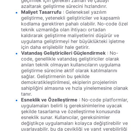
geçirmek için gereken zaman ve çabayı
azaltarak geliştirme sürecini hızlandırır.
Maliyet Tasarrufu
: Geleneksel yazılım
geliştirme, yetenekli geliştiriciler ve kapsamlı
kodlama gerektiren pahalı olabilir. No-code özel
teknik uzmanlığa olan ihtiyacı ortadan
kaldırarak geliştirme maliyetlerini düşürür ve
uygulama geliştirmeyi her büyüklükteki işletme
için daha erişilebilir hale getirir.
Vatandaş Geliştiricileri Güçlendirmek
: No-
code, genellikle vatandaş geliştiriciler olarak
anılan teknik olmayan kullanıcıların uygulama
geliştirme sürecine aktif olarak katılmalarını
sağlar. Geliştirmenin bu şekilde
demokratikleştirilmesi, ekiplerin projelerinin
sahipliğini almasına ve hızla yinelemesine olanak
tanır.
Esneklik ve Özelleştirme
: No-code platformlar,
uygulamaları belirli iş gereksinimlerine uyacak
şekilde tasarlama ve özelleştirme konusunda
esneklik sunar. Kullanıcılar, gereksinimler
değiştikçe uygulamaları kolayca değiştirebilir ve
uyarlayabilir, bu da çevikliği ve yanıt verebilirliği