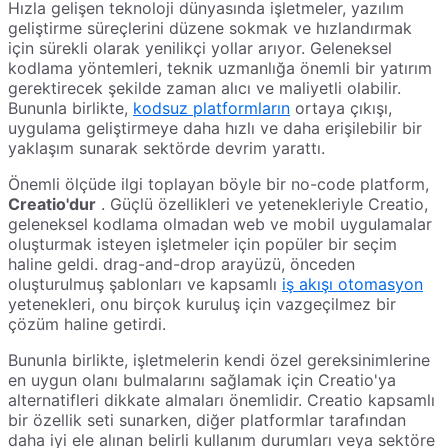
Hızla gelişen teknoloji dünyasında işletmeler, yazılım
geliştirme süreçlerini düzene sokmak ve hızlandırmak
için sürekli olarak yenilikçi yollar arıyor. Geleneksel
kodlama yöntemleri, teknik uzmanlığa önemli bir yatırım
gerektirecek şekilde zaman alıcı ve maliyetli olabilir.
Bununla birlikte,
kodsuz platformların
ortaya çıkışı,
uygulama geliştirmeye daha hızlı ve daha erişilebilir bir
yaklaşım sunarak sektörde devrim yarattı.
Önemli ölçüde ilgi toplayan böyle bir no-code platform,
Creatio'dur
. Güçlü özellikleri ve yetenekleriyle Creatio,
geleneksel kodlama olmadan web ve mobil uygulamalar
oluşturmak isteyen işletmeler için popüler bir seçim
haline geldi. drag-and-drop arayüzü, önceden
oluşturulmuş şablonları ve kapsamlı
iş akışı otomasyon
yetenekleri, onu birçok kuruluş için vazgeçilmez bir
çözüm haline getirdi.
Bununla birlikte, işletmelerin kendi özel gereksinimlerine
en uygun olanı bulmalarını sağlamak için Creatio'ya
alternatifleri dikkate almaları önemlidir. Creatio kapsamlı
bir özellik seti sunarken, diğer platformlar tarafından
daha iyi ele alınan belirli kullanım durumları veya sektöre