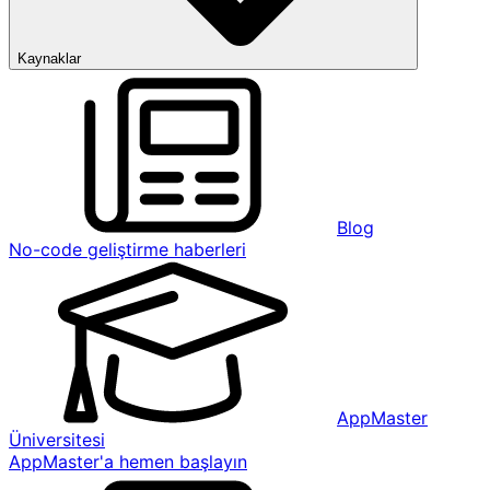
Kaynaklar
Blog
No-code geliştirme haberleri
AppMaster
Üniversitesi
AppMaster'a hemen başlayın