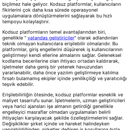
biçilmez hale geliyor. Kodsuz platformlar, kullanıcıların
fikirlerini çok daha kısa sürede operasyonel
uygulamalara dönüştürmelerini sağlayarak bu hızlı
tempoyu kolaylaştırır.
Kodsuz platformların temel avantajlarından biri,
genellikle "
vatandaş geliştiriciler
" olarak adlandırılan
teknik olmayan kullanıcılara erişilebilir olmalarıdır. Bu
platformlar, giriş engellerini düşürerek iş kullanıcılarının
geliştirmeyi kendi ellerine almalarını sağlar. Geleneksel
kodlama becerilerine olan ihtiyacı ortadan kaldırarak,
işletmeler daha geniş bir yetenek havuzundan
yararlanabilir, daha önce yazılım geliştirmeye katılma
fırsatı bulamamış ekipler içinde yenilikçiliği ve yaratıcılığı
teşvik edebilir.
Erişilebilirliğin ötesinde, kodsuz platformlar esneklik ve
maliyet tasarrufu sunar. İşletmelerin, uzman geliştiricileri
veya harici ajansları işe almanın getirdiği genellikle
engelleyici masraflar olmadan uygulamaları belirli
ihtiyaçları karşılayacak şekilde özelleştirmelerini sağlar.
Değişiklikler şirket içinde ve hareket halindeyken
yapılabildiğinden, şirketler değişen iş koşullarına hızla