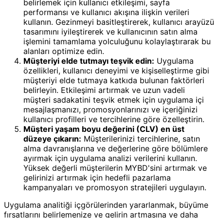
belirlemek için kullanıcı etkileşimi, sayfa
performansı ve kullanıcı akışına ilişkin verileri
kullanın. Gezinmeyi basitleştirerek, kullanıcı arayüzü
tasarımını iyileştirerek ve kullanıcının satın alma
işlemini tamamlama yolculuğunu kolaylaştırarak bu
alanları optimize edin.
Müşteriyi elde tutmayı teşvik edin:
Uygulama
özellikleri, kullanıcı deneyimi ve kişiselleştirme gibi
müşteriyi elde tutmaya katkıda bulunan faktörleri
belirleyin. Etkileşimi artırmak ve uzun vadeli
müşteri sadakatini teşvik etmek için uygulama içi
mesajlaşmanızı, promosyonlarınızı ve içeriğinizi
kullanıcı profilleri ve tercihlerine göre özelleştirin.
Müşteri yaşam boyu değerini (CLV) en üst
düzeye çıkarın:
Müşterilerinizi tercihlerine, satın
alma davranışlarına ve değerlerine göre bölümlere
ayırmak için uygulama analizi verilerini kullanın.
Yüksek değerli müşterilerin MYBD'sini artırmak ve
gelirinizi artırmak için hedefli pazarlama
kampanyaları ve promosyon stratejileri uygulayın.
Uygulama analitiği içgörülerinden yararlanmak, büyüme
fırsatlarını belirlemenize ve gelirin artmasına ve daha