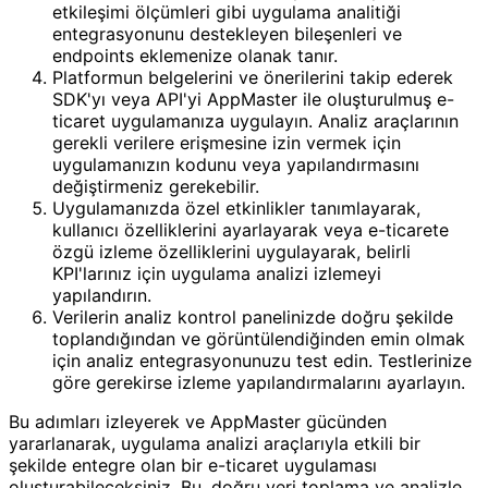
etkileşimi ölçümleri gibi uygulama analitiği
entegrasyonunu destekleyen bileşenleri ve
endpoints eklemenize olanak tanır.
Platformun belgelerini ve önerilerini takip ederek
SDK'yı veya API'yi AppMaster ile oluşturulmuş e-
ticaret uygulamanıza uygulayın. Analiz araçlarının
gerekli verilere erişmesine izin vermek için
uygulamanızın kodunu veya yapılandırmasını
değiştirmeniz gerekebilir.
Uygulamanızda özel etkinlikler tanımlayarak,
kullanıcı özelliklerini ayarlayarak veya e-ticarete
özgü izleme özelliklerini uygulayarak, belirli
KPI'larınız için uygulama analizi izlemeyi
yapılandırın.
Verilerin analiz kontrol panelinizde doğru şekilde
toplandığından ve görüntülendiğinden emin olmak
için analiz entegrasyonunuzu test edin. Testlerinize
göre gerekirse izleme yapılandırmalarını ayarlayın.
Bu adımları izleyerek ve AppMaster gücünden
yararlanarak, uygulama analizi araçlarıyla etkili bir
şekilde entegre olan bir e-ticaret uygulaması
oluşturabileceksiniz. Bu, doğru veri toplama ve analizle