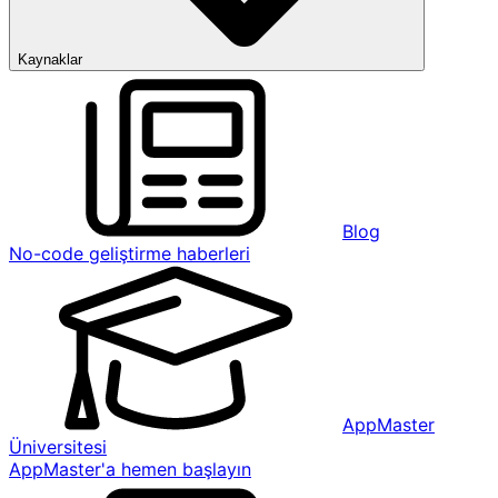
Kaynaklar
Blog
No-code geliştirme haberleri
AppMaster
Üniversitesi
AppMaster'a hemen başlayın