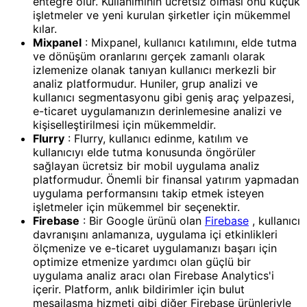
entegre olur. Kullanımının ücretsiz olması onu küçük
işletmeler ve yeni kurulan şirketler için mükemmel
kılar.
Mixpanel
: Mixpanel, kullanıcı katılımını, elde tutma
ve dönüşüm oranlarını gerçek zamanlı olarak
izlemenize olanak tanıyan kullanıcı merkezli bir
analiz platformudur. Huniler, grup analizi ve
kullanıcı segmentasyonu gibi geniş araç yelpazesi,
e-ticaret uygulamanızın derinlemesine analizi ve
kişiselleştirilmesi için mükemmeldir.
Flurry
: Flurry, kullanıcı edinme, katılım ve
kullanıcıyı elde tutma konusunda öngörüler
sağlayan ücretsiz bir mobil uygulama analiz
platformudur. Önemli bir finansal yatırım yapmadan
uygulama performansını takip etmek isteyen
işletmeler için mükemmel bir seçenektir.
Firebase
: Bir Google ürünü olan
Firebase
, kullanıcı
davranışını anlamanıza, uygulama içi etkinlikleri
ölçmenize ve e-ticaret uygulamanızı başarı için
optimize etmenize yardımcı olan güçlü bir
uygulama analiz aracı olan Firebase Analytics'i
içerir. Platform, anlık bildirimler için bulut
mesajlaşma hizmeti gibi diğer Firebase ürünleriyle