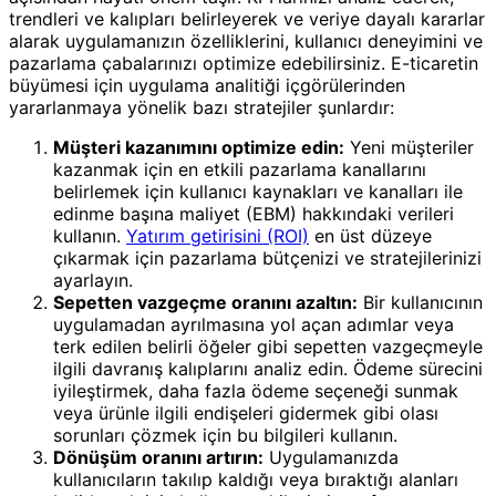
trendleri ve kalıpları belirleyerek ve veriye dayalı kararlar
alarak uygulamanızın özelliklerini, kullanıcı deneyimini ve
pazarlama çabalarınızı optimize edebilirsiniz. E-ticaretin
büyümesi için uygulama analitiği içgörülerinden
yararlanmaya yönelik bazı stratejiler şunlardır:
Müşteri kazanımını optimize edin:
Yeni müşteriler
kazanmak için en etkili pazarlama kanallarını
belirlemek için kullanıcı kaynakları ve kanalları ile
edinme başına maliyet (EBM) hakkındaki verileri
kullanın.
Yatırım getirisini (ROI)
en üst düzeye
çıkarmak için pazarlama bütçenizi ve stratejilerinizi
ayarlayın.
Sepetten vazgeçme oranını azaltın:
Bir kullanıcının
uygulamadan ayrılmasına yol açan adımlar veya
terk edilen belirli öğeler gibi sepetten vazgeçmeyle
ilgili davranış kalıplarını analiz edin. Ödeme sürecini
iyileştirmek, daha fazla ödeme seçeneği sunmak
veya ürünle ilgili endişeleri gidermek gibi olası
sorunları çözmek için bu bilgileri kullanın.
Dönüşüm oranını artırın:
Uygulamanızda
kullanıcıların takılıp kaldığı veya bıraktığı alanları