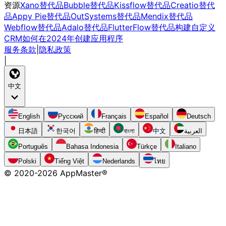
资源
Xano替代品
Bubble替代品
Kissflow替代品
Creatio替代
品
Appy Pie替代品
OutSystems替代品
Mendix替代品
Webflow替代品
Adalo替代品
FlutterFlow替代品
构建自定义
CRM
如何在2024年创建应用程序
服务条款
|
隐私政策
|
中文
English
Русский
Français
Español
Deutsch
日本語
한국어
हिन्दी
বাংলা
中文
العربية
Português
Bahasa Indonesia
Türkçe
Italiano
Polski
Tiếng Việt
Nederlands
ไทย
© 2020-
2026
AppMaster®