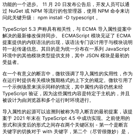
功能的一个进步。 11 月 20 日发布公告后，开发人员可以通
过 NuGet 或 NPM 等流行的包管理器，使用 NPM 命令来访
问此关键升级： npm install -D typescript 。
TypeScript 5.3 声称具有相关性，与 ECMA 导入属性提案中
解决的最新修改保持同步。 ECMAScript 模块见证了 ECMA
提案提供的内联语法的出现，该语法专门设计用于与模块说明
符一起传递信息。其目的是为统一分布在一系列 JavaScript
环境中的其他模块类型提供支持，其中 JSON 模块是最初的
受益者。
在一个有意义的断言中，微软强调了导入属性的实用性，作为
在运行时提供有关模块预期格式的上下文的规定。微软引用了
一个示例场景来演示同样的情况，其中属性内容仍然未经
TypeScript 验证，因为这些属性内容是特定于主机的，并且
被设计为由浏览器和多个运行时环境进行。
导入属性的起源可以追溯到被称为导入断言的最初提案，该提
案于 2021 年末在 TypeScript 4.5 中成功实现。之前使用的
形式和演变后的形式之间存在两个关键区别 - 第一个是断言
关键字的切换对于 with 关键字，第二个（尽管很微妙）是，