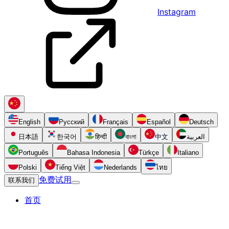
Instagram
English
Русский
Français
Español
Deutsch
日本語
한국어
हिन्दी
বাংলা
中文
العربية
Português
Bahasa Indonesia
Türkçe
Italiano
Polski
Tiếng Việt
Nederlands
ไทย
免费试用
联系我们
首页