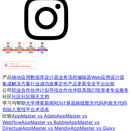
产品
移动应用
数据库设计器
业务流程编辑器
Web应用设计器
集成
解决方案
行业
成功故事
定价
产品更新
安全
平台比较
公司
职业
合作伙伴计划
寻找合作伙伴
联系我们
投资者
专业服务
社区
社区
社区聊天
文档
学习与帮助
大学
博客
新闻
ROI计算器
路线图
无代码列表
无代码
创始人
查找平台
术语表
比较
AppMaster vs Adalo
AppMaster vs
Webflow
AppMaster vs Bubble
AppMaster vs
Directual
AppMaster vs Mendix
AppMaster vs Quixy