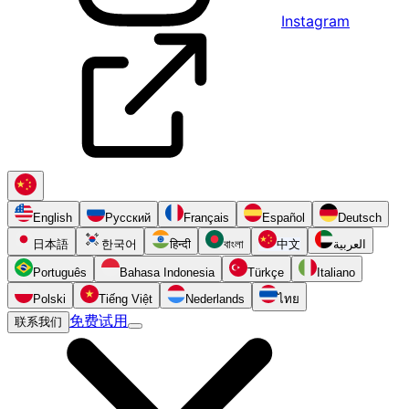
Instagram
English
Русский
Français
Español
Deutsch
日本語
한국어
हिन्दी
বাংলা
中文
العربية
Português
Bahasa Indonesia
Türkçe
Italiano
Polski
Tiếng Việt
Nederlands
ไทย
免费试用
联系我们