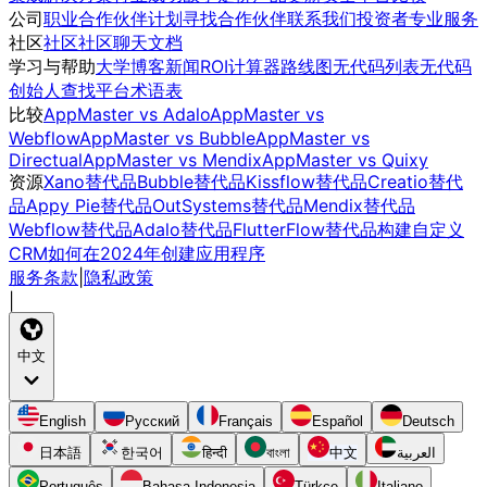
公司
职业
合作伙伴计划
寻找合作伙伴
联系我们
投资者
专业服务
社区
社区
社区聊天
文档
学习与帮助
大学
博客
新闻
ROI计算器
路线图
无代码列表
无代码
创始人
查找平台
术语表
比较
AppMaster vs Adalo
AppMaster vs
Webflow
AppMaster vs Bubble
AppMaster vs
Directual
AppMaster vs Mendix
AppMaster vs Quixy
资源
Xano替代品
Bubble替代品
Kissflow替代品
Creatio替代
品
Appy Pie替代品
OutSystems替代品
Mendix替代品
Webflow替代品
Adalo替代品
FlutterFlow替代品
构建自定义
CRM
如何在2024年创建应用程序
服务条款
|
隐私政策
|
中文
English
Русский
Français
Español
Deutsch
日本語
한국어
हिन्दी
বাংলা
中文
العربية
Português
Bahasa Indonesia
Türkçe
Italiano