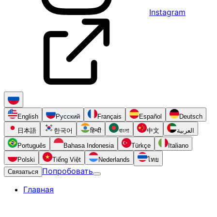
Instagram
English
Русский
Français
Español
Deutsch
日本語
한국어
हिन्दी
বাংলা
中文
العربية
Português
Bahasa Indonesia
Türkçe
Italiano
Polski
Tiếng Việt
Nederlands
ไทย
Попробовать
Связаться
Главная