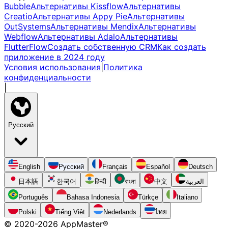
Bubble
Альтернативы Kissflow
Альтернативы
Creatio
Альтернативы Appy Pie
Альтернативы
OutSystems
Альтернативы Mendix
Альтернативы
Webflow
Альтернативы Adalo
Альтернативы
FlutterFlow
Создать собственную CRM
Как создать
приложение в 2024 году
Условия использования
|
Политика
конфиденциальности
|
Русский
English
Русский
Français
Español
Deutsch
日本語
한국어
हिन्दी
বাংলা
中文
العربية
Português
Bahasa Indonesia
Türkçe
Italiano
Polski
Tiếng Việt
Nederlands
ไทย
© 2020-
2026
AppMaster®