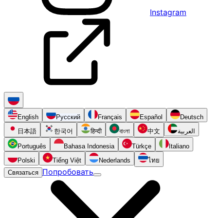
Instagram
English
Русский
Français
Español
Deutsch
日本語
한국어
हिन्दी
বাংলা
中文
العربية
Português
Bahasa Indonesia
Türkçe
Italiano
Polski
Tiếng Việt
Nederlands
ไทย
Попробовать
Связаться