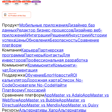
Продукт
Мобильные приложения
Дизайнер баз
данных
Редактор бизнес-процессов
Дизайнер веб-
приложений
Интеграции
Решения
Индустрии
Истории
успеха
Цены
Обновления
Безопасность
Сравнение
платформ
Компания
Карьера
Партнерская
программа
Партнеры
Контакты
Для
инвесторов
Профессиональная разработка
Коммьюнити
Коммьюнити
Комьюнити-
чат
Документация
Поддержка
Обучение
Блог
Новости
ROI
калькулятор
Дорожная карта
Список No-
Code
Основатели No-Code
Найти
Платформу
Глоссарий
Сравнение платформ
AppMaster vs Adalo
AppMaster vs
Webflow
AppMaster vs Bubble
AppMaster vs
Directual
AppMaster vs Mendix
AppMaster vs Quixy
Ресурсы
Альтернативы Xano
Альтернативы