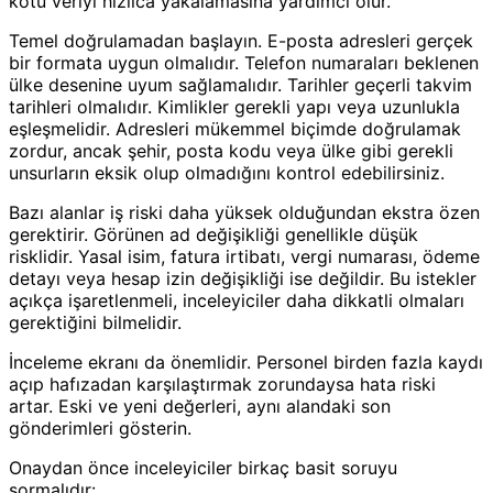
kötü veriyi hızlıca yakalamasına yardımcı olur.
Temel doğrulamadan başlayın. E-posta adresleri gerçek
bir formata uygun olmalıdır. Telefon numaraları beklenen
ülke desenine uyum sağlamalıdır. Tarihler geçerli takvim
tarihleri olmalıdır. Kimlikler gerekli yapı veya uzunlukla
eşleşmelidir. Adresleri mükemmel biçimde doğrulamak
zordur, ancak şehir, posta kodu veya ülke gibi gerekli
unsurların eksik olup olmadığını kontrol edebilirsiniz.
Bazı alanlar iş riski daha yüksek olduğundan ekstra özen
gerektirir. Görünen ad değişikliği genellikle düşük
risklidir. Yasal isim, fatura irtibatı, vergi numarası, ödeme
detayı veya hesap izin değişikliği ise değildir. Bu istekler
açıkça işaretlenmeli, inceleyiciler daha dikkatli olmaları
gerektiğini bilmelidir.
İnceleme ekranı da önemlidir. Personel birden fazla kaydı
açıp hafızadan karşılaştırmak zorundaysa hata riski
artar. Eski ve yeni değerleri, aynı alandaki son
gönderimleri gösterin.
Onaydan önce inceleyiciler birkaç basit soruyu
sormalıdır: