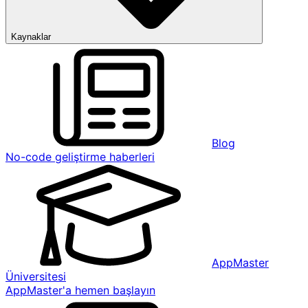
Kaynaklar
Blog
No-code geliştirme haberleri
AppMaster
Üniversitesi
AppMaster'a hemen başlayın