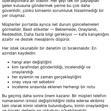
operasyonlara ait olabilir. Her şeyi tek bir paylaşılan
gelen kutusuna göndermek yerine bu çok daha
güvenlidir; çünkü kimsenin sorumluluk hissetmediği bir
yer oluşmaz.
Müşteriler portalda ayrıca net durum güncellemeleri
görmelidir. Basit etiketler — Beklemede, Onaylandı,
Reddedildi, Daha fazla bilgi gerekiyor — kafa karışıklığını
azaltır ve destek mesajlarını düşürür.
Her istek okunabilir bir denetim izi bırakmalıdır. En
azından kaydedin:
hangi alan değiştiğini
kim tarafından gönderildiği, incelendiği ve
onaylandığı
her eylemin ne zaman gerçekleştiğini
onay veya ret sebebini
inceleme sırasında eklenen herhangi bir notu
Bu geçmiş daha sonra önem kazanır. Bir müşteri telefon
numarasının izinsiz değiştirildiğini iddia ederse ekibiniz
tam olarak kimin istekte bulunduğunu, kimin onayladığını
ve önceki değerin ne olduğunu görebilmelidir.