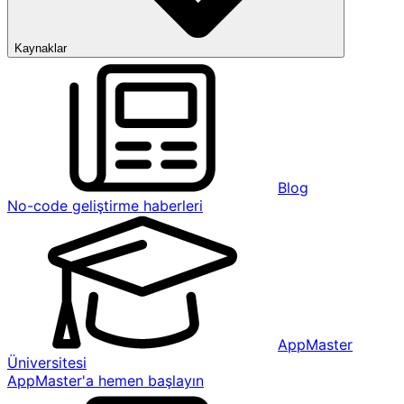
Kaynaklar
Blog
No-code geliştirme haberleri
AppMaster
Üniversitesi
AppMaster'a hemen başlayın