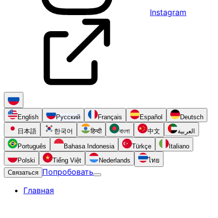
Instagram
English
Русский
Français
Español
Deutsch
日本語
한국어
हिन्दी
বাংলা
中文
العربية
Português
Bahasa Indonesia
Türkçe
Italiano
Polski
Tiếng Việt
Nederlands
ไทย
Попробовать
Связаться
Главная