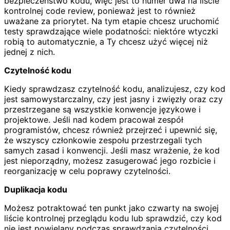
bezpieczeństwo kodu, więc jest to numer dwa na liście
kontrolnej code review, ponieważ jest to również
uważane za priorytet. Na tym etapie chcesz uruchomić
testy sprawdzające wiele podatności: niektóre wtyczki
robią to automatycznie, a Ty chcesz użyć więcej niż
jednej z nich.
Czytelność kodu
Kiedy sprawdzasz czytelność kodu, analizujesz, czy kod
jest samowystarczalny, czy jest jasny i zwięzły oraz czy
przestrzegane są wszystkie konwencje językowe i
projektowe. Jeśli nad kodem pracował zespół
programistów, chcesz również przejrzeć i upewnić się,
że wszyscy członkowie zespołu przestrzegali tych
samych zasad i konwencji. Jeśli masz wrażenie, że kod
jest nieporządny, możesz zasugerować jego rozbicie i
reorganizację w celu poprawy czytelności.
Duplikacja kodu
Możesz potraktować ten punkt jako czwarty na swojej
liście kontrolnej przeglądu kodu lub sprawdzić, czy kod
nie jest powielany podczas sprawdzania czytelności