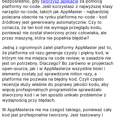
bezpośrednio, gdy
tworzysz aplikację
za pomocą
platformy no-code. Jeśli korzystasz z najwyższej klasy
narzędzi no-code, takich jak AppMaster - najbardziej
polecana obecnie na rynku platforma no-code - kod
źródłowy jest generowany automatycznie. Czy to
oznacza, że ten kod nie wymaga przeglądu kodu,
ponieważ nie został stworzony przez człowieka, ale
przez maszynę, która nie popełnia błędów?
Jedną z ogromnych zalet platformy AppMaster jest to,
że platforma od razu generuje czysty i piękny kod, w
którym nie ma miejsca na code review; w zasadzie nie
jest on potrzebny. Dlaczego? Bo zarówno w projektach
open-source, jak i w AppMasterze wszystkie bloki i
elementy zostały już sprawdzone milion razy, a
platforma nie pozwala na błędny kod. Czyli często
recenzja służy właśnie do poprawy jakości kodu, aby
więcej profesjonalnych programistów sprawdzało
stworzony kod i w ten sposób unikało problemów z
wydajnością przy błędach.
W AppMasterze nie ma czegoś takiego, ponieważ cały
kod jest profesjonalnie tworzony. Jest testowany i