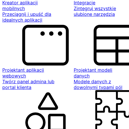
Kreator aplikacji
Integracje
mobilnych
Zintegruj wszystkie
Przeciągnij i upuść dla
ulubione narzędzia
idealnych aplikacji
Projektant aplikacji
Projektant modeli
webowych
danych
Twórz panel admina lub
Modele danych z
portal klienta
dowolnymi typami pól