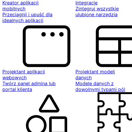
Kreator aplikacji
Integracje
mobilnych
Zintegruj wszystkie
Przeciągnij i upuść dla
ulubione narzędzia
idealnych aplikacji
Projektant aplikacji
Projektant modeli
webowych
danych
Twórz panel admina lub
Modele danych z
portal klienta
dowolnymi typami pól