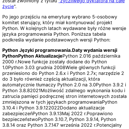
został zwolniony z tytułu
"życzliwego dyktatora na całe
życie
".
Po jego przejściu na emeryturę wybrano 5-osobowy
komitet sterujący, który miał kontynuować projekt
Python. W kolejnych latach wydawane były różne wersje
języka programowania Python. Poniższa tabela
podkreśla wydanie podstawowych wersji Python:
Python Języki programowania.
Daty wydania wersji
Python
Python Aktualizacje
Python 2.016 października
2000 r.Nowe funkcje zostały dodane do Python
1.0Python 3.03 grudnia 2008Wiele głównych funkcji
przeniesiono do Python 2.6.x i Python 2.7x; narzędzie 2
do 3 było również częścią aktualizacji, która
automatycznie tłumaczy Python 2.0 na 3.0Python 3.9.2 i
Python 3.8.82021Możliwość zdalnego wykonania kodu i
zatrucia pamięci podręcznej stron internetowych została
zmniejszona w tych językach programowaniaPython
3.10.4 i Python 3.9.122022Dodano aktualizacje
zabezpieczeńPython 3.9.13Maj 2022 r.Poprawiono
bezpieczeństwoPython 3.10.7, Python 3.9.14, Python
3.8.14 oraz Python 3.7.147 września 2022 r.Potencjalny