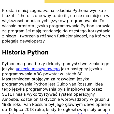
Prosta i mniej zagmatwana składnia Pythona wynika z
filozofii "there is one way to do it", co nie ma miejsca w
większości popularnych języków programowania. To
właśnie prostota języka programowania Python sprawia,
że programiści mają tendencję do częstego korzystania
z niego i tworzenia różnych funkcjonalności, na których
polegają deweloperzy.
Historia Python
Python ma ponad trzy dekady; pomysł stworzenia tego
języka
uczenia maszynowego
jako następcy języka
programowania ABC powstał w latach 80.
Mastermindem stojącym za rozwojem języka
programowania Python jest Guido van Rossum. Idea
tego języka programowania była inspirowana przez
SETL i miała wykorzystywać system operacyjny
Amoeba. Został on faktycznie wprowadzony w grudniu
1989 roku. Van Rossum był jego głównym deweloperem
do 12 lipca 2018 roku, kiedy to ogłosił swój stały urlop i