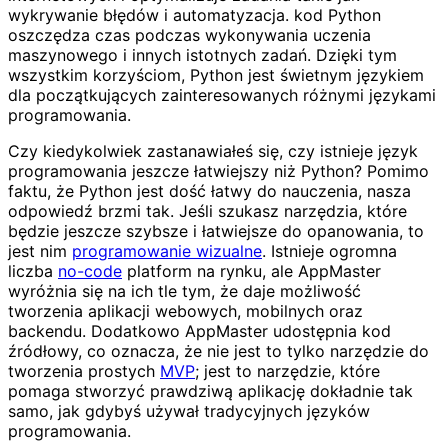
wykrywanie błędów i automatyzacja. kod Python
oszczędza czas podczas wykonywania uczenia
maszynowego i innych istotnych zadań. Dzięki tym
wszystkim korzyściom, Python jest świetnym językiem
dla początkujących zainteresowanych różnymi językami
programowania.
Czy kiedykolwiek zastanawiałeś się, czy istnieje język
programowania jeszcze łatwiejszy niż Python? Pomimo
faktu, że Python jest dość łatwy do nauczenia, nasza
odpowiedź brzmi tak. Jeśli szukasz narzędzia, które
będzie jeszcze szybsze i łatwiejsze do opanowania, to
jest nim
programowanie wizualne
. Istnieje ogromna
liczba
no-code
platform na rynku, ale AppMaster
wyróżnia się na ich tle tym, że daje możliwość
tworzenia aplikacji webowych, mobilnych oraz
backendu. Dodatkowo AppMaster udostępnia kod
źródłowy, co oznacza, że nie jest to tylko narzędzie do
tworzenia prostych
MVP
; jest to narzędzie, które
pomaga stworzyć prawdziwą aplikację dokładnie tak
samo, jak gdybyś używał tradycyjnych języków
programowania.