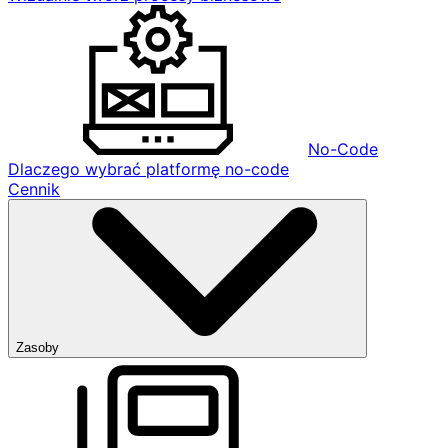
No-Code
Dlaczego wybrać platformę no-code
Cennik
Zasoby