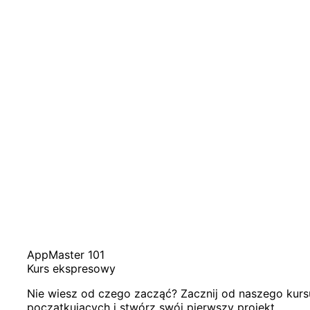
AppMaster 101
Kurs ekspresowy
Nie wiesz od czego zacząć? Zacznij od naszego kur
początkujących i stwórz swój pierwszy projekt.