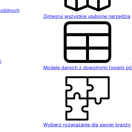
mobilnych
Zintegruj wszystkie ulubione narzędzia
i
Modele danych z dowolnymi typami pó
Wybierz rozwiązanie dla swojej branży