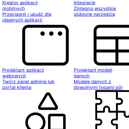
Kreator aplikacji
Integracje
mobilnych
Zintegruj wszystkie
Przeciągnij i upuść dla
ulubione narzędzia
idealnych aplikacji
Projektant aplikacji
Projektant modeli
webowych
danych
Twórz panel admina lub
Modele danych z
portal klienta
dowolnymi typami pól