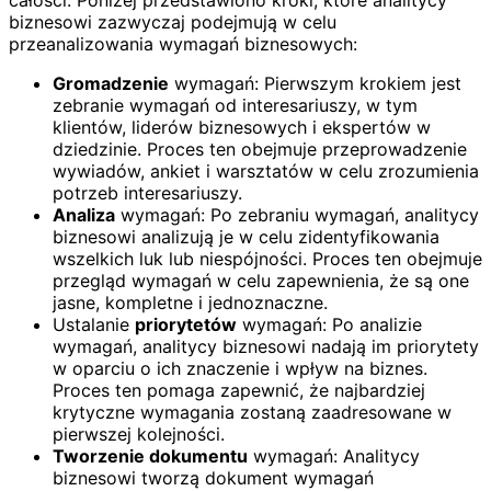
całości. Poniżej przedstawiono kroki, które analitycy
biznesowi zazwyczaj podejmują w celu
przeanalizowania wymagań biznesowych:
Gromadzenie
wymagań: Pierwszym krokiem jest
zebranie wymagań od interesariuszy, w tym
klientów, liderów biznesowych i ekspertów w
dziedzinie. Proces ten obejmuje przeprowadzenie
wywiadów, ankiet i warsztatów w celu zrozumienia
potrzeb interesariuszy.
Analiza
wymagań: Po zebraniu wymagań, analitycy
biznesowi analizują je w celu zidentyfikowania
wszelkich luk lub niespójności. Proces ten obejmuje
przegląd wymagań w celu zapewnienia, że są one
jasne, kompletne i jednoznaczne.
Ustalanie
priorytetów
wymagań: Po analizie
wymagań, analitycy biznesowi nadają im priorytety
w oparciu o ich znaczenie i wpływ na biznes.
Proces ten pomaga zapewnić, że najbardziej
krytyczne wymagania zostaną zaadresowane w
pierwszej kolejności.
Tworzenie dokumentu
wymagań: Analitycy
biznesowi tworzą dokument wymagań