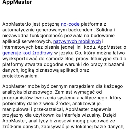
AppMaster
AppMaster.io jest potężną
no-code
platforma z
automatycznie generowanym backendem. Solidna i
niezawodna funkcjonalność pozwala na budowanie
aplikacji serwerowych,
natywnych mobilnych
i
internetowych bez pisania jednej linii kodu. AppMaster.io
generuje kod źródłowy
w języku Go, który można łatwo
wyeksportować do samodzielnej pracy. Intuicyjne studio
platformy stwarza dogodne warunki do pracy z bazami
danych, logiką biznesową aplikacji oraz
projektowaniem.
AppMaster może być cennym narzędziem dla każdego
analityka biznesowego. Zamiast wymagać od
programistów tworzenia systemu analitycznego, który
pobierałby dane z wielu źródeł, analizował je,
manipulował i przekształcał, AppMaster zapewnia
przyjazny dla użytkownika interfejs wizualny. Dzięki
AppMaster, analitycy biznesowi mogą pracować ze
źródłami danych, zapisywać je w lokalnej bazie danych,