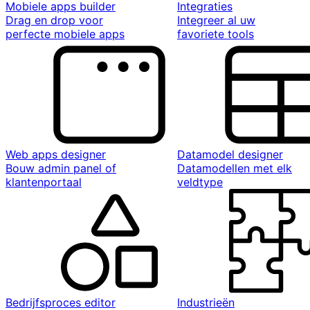
Mobiele apps builder
Integraties
Drag en drop voor
Integreer al uw
perfecte mobiele apps
favoriete tools
Web apps designer
Datamodel designer
Bouw admin panel of
Datamodellen met elk
klantenportaal
veldtype
Bedrijfsproces editor
Industrieën