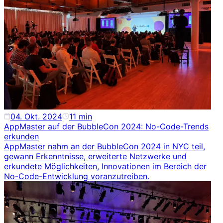
04. Okt. 2024
11
min
AppMaster auf der BubbleCon 2024: No-Code-Trends
erkunden
AppMaster nahm an der BubbleCon 2024 in NYC teil,
gewann Erkenntnisse, erweiterte Netzwerke und
erkundete Möglichkeiten, Innovationen im Bereich der
No-Code-Entwicklung voranzutreiben.