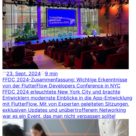
23. Sept. 2024
9
min
FFDC 2024-Zusammenfassung: Wichtige Erkenntnisse
von der FlutterFlow Developers Conference in NYC
FFDC 2024 erleuchtete New York City und brachte
Entwicklern modernste Einblicke in die App-Entwicklung
mit FlutterFlow. Mit von Experten geleiteten Sitzungen,
exklusiven Updates und unübertroffenem Networking
war es ein Event, das man nicht verpassen sollte!