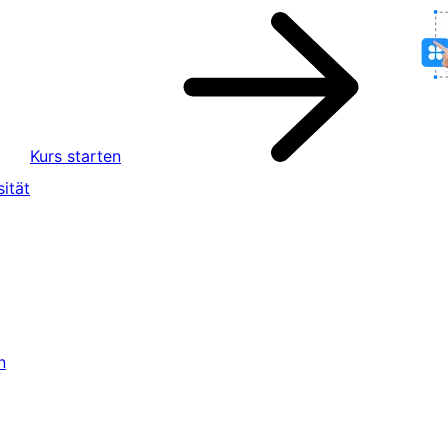
Kurs starten
ität
n