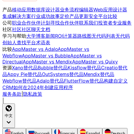
产品
移动应用
数据库设计器
业务流程编辑器
Web应用设计器
集成
解决方案
行业
成功故事
定价
产品更新
安全
平台比较
公司
职业
合作伙伴计划
寻找合作伙伴
联系我们
投资者
专业服务
社区
社区
社区聊天
文档
学习与帮助
大学
博客
新闻
ROI计算器
路线图
无代码列表
无代码
创始人
查找平台
术语表
比较
AppMaster vs Adalo
AppMaster vs
Webflow
AppMaster vs Bubble
AppMaster vs
Directual
AppMaster vs Mendix
AppMaster vs Quixy
资源
Xano替代品
Bubble替代品
Kissflow替代品
Creatio替代
品
Appy Pie替代品
OutSystems替代品
Mendix替代品
Webflow替代品
Adalo替代品
FlutterFlow替代品
构建自定义
CRM
如何在2024年创建应用程序
服务条款
|
隐私政策
|
中文
English
Русский
Français
Español
Deutsch