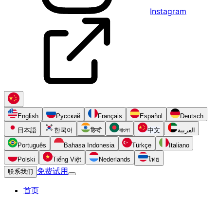
Instagram
English
Русский
Français
Español
Deutsch
日本語
한국어
हिन्दी
বাংলা
中文
العربية
Português
Bahasa Indonesia
Türkçe
Italiano
Polski
Tiếng Việt
Nederlands
ไทย
免费试用
联系我们
首页