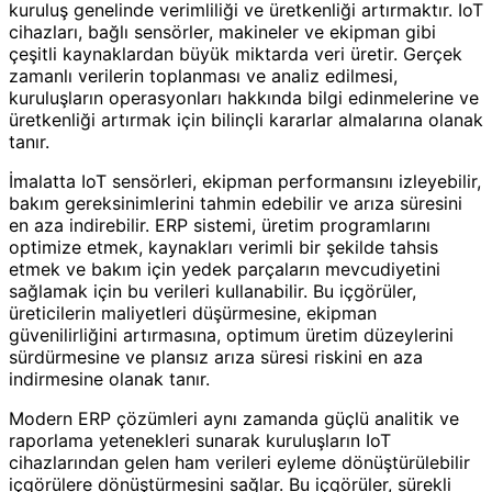
kuruluş genelinde verimliliği ve üretkenliği artırmaktır. IoT
cihazları, bağlı sensörler, makineler ve ekipman gibi
çeşitli kaynaklardan büyük miktarda veri üretir. Gerçek
zamanlı verilerin toplanması ve analiz edilmesi,
kuruluşların operasyonları hakkında bilgi edinmelerine ve
üretkenliği artırmak için bilinçli kararlar almalarına olanak
tanır.
İmalatta IoT sensörleri, ekipman performansını izleyebilir,
bakım gereksinimlerini tahmin edebilir ve arıza süresini
en aza indirebilir. ERP sistemi, üretim programlarını
optimize etmek, kaynakları verimli bir şekilde tahsis
etmek ve bakım için yedek parçaların mevcudiyetini
sağlamak için bu verileri kullanabilir. Bu içgörüler,
üreticilerin maliyetleri düşürmesine, ekipman
güvenilirliğini artırmasına, optimum üretim düzeylerini
sürdürmesine ve plansız arıza süresi riskini en aza
indirmesine olanak tanır.
Modern ERP çözümleri aynı zamanda güçlü analitik ve
raporlama yetenekleri sunarak kuruluşların IoT
cihazlarından gelen ham verileri eyleme dönüştürülebilir
içgörülere dönüştürmesini sağlar. Bu içgörüler, sürekli