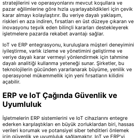
stratejilerini ve operasyonlarını mevcut koşullara ve
pazar eğilimlerine göre hızla uyarlayabildikleri için çevik
karar almayı kolaylaştırır. Bu veriye dayalı yaklaşım,
riskleri en aza indiren, fırsatları en üst düzeye çıkaran ve
inovasyonu teşvik eden bilinçli kararları destekleyerek
işletmelere pazarda rekabet avantajı sağlar.
IoT ve ERP entegrasyonu, kuruluşlara müşteri deneyimini
iyileştirme, varlık izleme ve yönetimini geliştirme ve
veriye dayalı karar vermeyi yönlendirmek için tahmine
dayalı analitiği kullanma yeteneği sunar. Şirketler, bu
teknolojilerin gücünden yararlanarak büyüme, yenilik ve
operasyonel mükemmellik için yeni fırsatların kilidini
açabilir.
ERP ve IoT Çağında Güvenlik ve
Uyumluluk
İşletmelerin ERP sistemlerini ve IoT cihazlarını entegre
ederken karşılaştıkları en büyük zorluklardan biri, hassas
verileri korumak ve potansiyel siber tehditleri önlemek
için güvenlik ve uyumluluk sağlamaktır. IoT ve ERP'yi