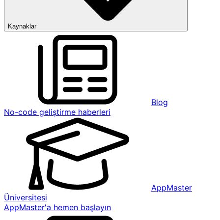
Kaynaklar
Blog
No-code geliştirme haberleri
AppMaster
Üniversitesi
AppMaster'a hemen başlayın