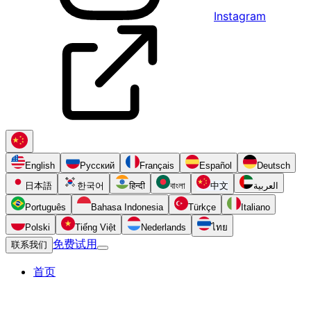
Instagram
English
Русский
Français
Español
Deutsch
日本語
한국어
हिन्दी
বাংলা
中文
العربية
Português
Bahasa Indonesia
Türkçe
Italiano
Polski
Tiếng Việt
Nederlands
ไทย
免费试用
联系我们
首页