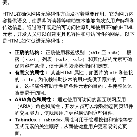
要。
HTML在确保网络无障碍性方面发挥着重要作用。它为网页内
容提供语义，使屏幕阅读器等辅助技术能够向残疾用户解释和
传达信息。通过遵守既定的可访问性原则和使用正确的HTML
元素，开发人员可以创建更具包容性和可访问性的网站。以下
是HTML如何促进无障碍性：
正确的结构：
正确使用标题级别
至
、段
（<h1>
<h6>）
落（
、列表
和其他结构元素可确
<p>）
（<ul>、
<ol>）
保内容有条理，便于屏幕阅读器理解和浏览。
有意义的属性：
某些HTML属性，如图片的
和链接
alt
的
，为依赖辅助技术的用户提供了额外的上下
title
文。这些属性有助于明确各种元素的目的，并使整体体
验更易于访问。
ARIA角色和属性：
通过使用可访问的富互联网应用
（ARIA）角色和属性，开发人员可以增强动态网页组件
的交互能力，使残疾用户更容易访问这些组件。
Tabindex：
属性可用于管理按钮和链接等交
Tabindex
互式元素的关注顺序，从而使键盘用户更容易浏览页
面。