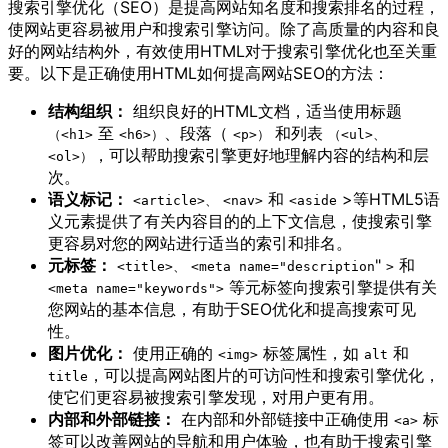
搜索引擎优化（SEO）是提高网站知名度和搜索排名的过程，
使网站更容易被用户和搜索引擎访问。除了高质量的内容和良
好的网站结构外，有效使用HTML对于搜索引擎优化也至关重
要。以下是正确使用HTML如何提高网站SEO的方法：
结构组织：
组织良好的HTML文档，适当使用标题
至
、段落（
和列表
（<h1>
<h6>）
<p>）
（<ul>、
，可以帮助搜索引擎更好地理解内容的结构和层
<ol>）
次。
语义标记：
和
>等HTML5语
<article>、
<nav>
<aside
义元素提供了有关内容目的的上下文信息，使搜索引擎
更容易对您的网站进行适当的索引和排名。
元标签：
"
和
<title>、
<meta name="description
>
等元标签向搜索引擎提供有关
<meta name="keywords">
您网站的基本信息，有助于SEO优化和提高搜索可见
性。
图片优化：
使用正确的
标签属性，如
和
<img>
alt
，可以提高网站图片的可访问性和搜索引擎优化，
title
使它们更容易被搜索引擎发现，对用户更有用。
内部和外部链接：
在内部和外部链接中正确使用
标
<a>
签可以改善网站的导航和用户体验，也有助于搜索引擎