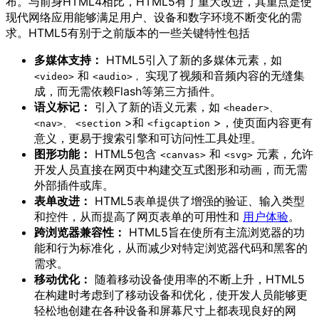
布。与前身HTML4相比，HTML5有了重大改进，其重点是使
现代网络应用能够满足用户、设备和数字环境不断变化的需
求。HTML5有别于之前版本的一些关键特性包括
多媒体支持：
HTML5引入了新的多媒体元素，如
和
实现了视频和音频内容的无缝集
<video>
<audio>，
成，而无需依赖Flash等第三方插件。
语义标记：
引入了新的语义元素，如
<header>、
>和
>，使页面内容更有
<nav>、
<section
<figcaption
意义，更易于搜索引擎和可访问性工具处理。
图形功能：
HTML5包含
和
元素，允许
<canvas>
<svg>
开发人员直接在网页中构建交互式图形和动画，而无需
外部插件或库。
表单改进：
HTML5表单提供了增强的验证、输入类型
和控件，从而提高了网页表单的可用性和
用户体验
。
跨浏览器兼容性：
HTML5旨在使所有主流浏览器的功
能和行为标准化，从而减少对特定浏览器代码和黑客的
需求。
移动优化：
随着移动设备使用率的不断上升，HTML5
在构建时考虑到了移动设备和优化，使开发人员能够更
轻松地创建在各种设备和屏幕尺寸上都表现良好的网