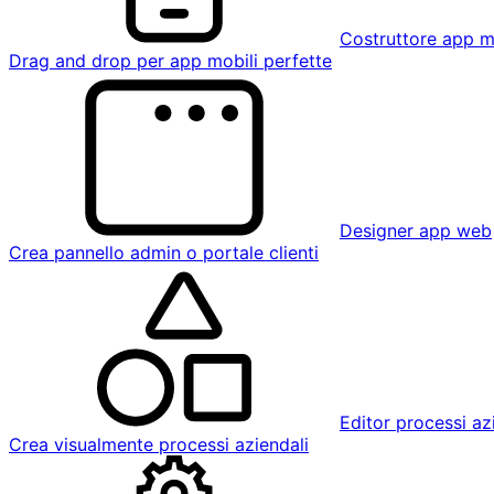
Costruttore app m
Drag and drop per app mobili perfette
Designer app web
Crea pannello admin o portale clienti
Editor processi az
Crea visualmente processi aziendali