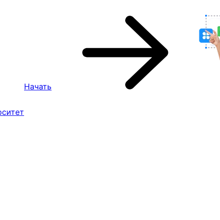
Начать
рситет