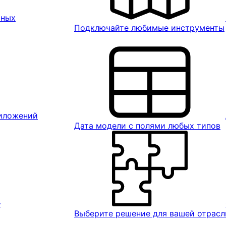
ьных
Подключайте любимые инструменты
риложений
Дата модели с полями любых типов
-
Выберите решение для вашей отрасл