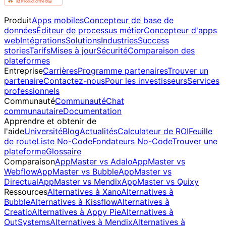
Produit
Apps mobiles
Concepteur de base de
données
Éditeur de processus métier
Concepteur d'apps
web
Intégrations
Solutions
Industries
Success
stories
Tarifs
Mises à jour
Sécurité
Comparaison des
plateformes
Entreprise
Carrières
Programme partenaires
Trouver un
partenaire
Contactez-nous
Pour les investisseurs
Services
professionnels
Communauté
Communauté
Chat
communautaire
Documentation
Apprendre et obtenir de
l'aide
Université
Blog
Actualités
Calculateur de ROI
Feuille
de route
Liste No-Code
Fondateurs No-Code
Trouver une
plateforme
Glossaire
Comparaison
AppMaster vs Adalo
AppMaster vs
Webflow
AppMaster vs Bubble
AppMaster vs
Directual
AppMaster vs Mendix
AppMaster vs Quixy
Ressources
Alternatives à Xano
Alternatives à
Bubble
Alternatives à Kissflow
Alternatives à
Creatio
Alternatives à Appy Pie
Alternatives à
OutSystems
Alternatives à Mendix
Alternatives à