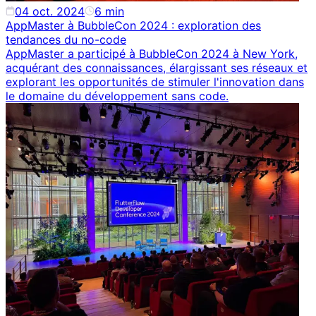
04 oct. 2024
6
min
AppMaster à BubbleCon 2024 : exploration des
tendances du no-code
AppMaster a participé à BubbleCon 2024 à New York,
acquérant des connaissances, élargissant ses réseaux et
explorant les opportunités de stimuler l'innovation dans
le domaine du développement sans code.