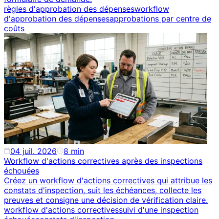
règles d'approbation des dépenses
workflow
d'approbation des dépenses
approbations par centre de
coûts
04 juil. 2026
8
min
Workflow d'actions correctives après des inspections
échouées
Créez un workflow d'actions correctives qui attribue les
constats d'inspection, suit les échéances, collecte les
preuves et consigne une décision de vérification claire.
workflow d'actions correctives
suivi d'une inspection