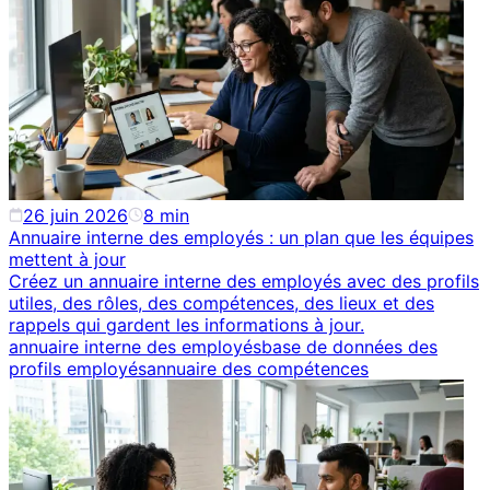
26 juin 2026
8
min
Annuaire interne des employés : un plan que les équipes
mettent à jour
Créez un annuaire interne des employés avec des profils
utiles, des rôles, des compétences, des lieux et des
rappels qui gardent les informations à jour.
annuaire interne des employés
base de données des
profils employés
annuaire des compétences