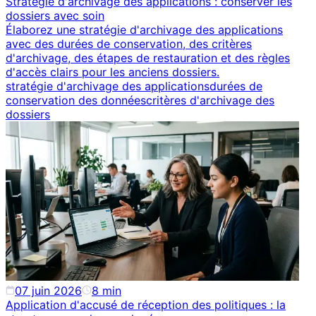
Stratégie d'archivage des applications : conserver les
dossiers avec soin
Élaborez une stratégie d'archivage des applications
avec des durées de conservation, des critères
d'archivage, des étapes de restauration et des règles
d'accès clairs pour les anciens dossiers.
stratégie d'archivage des applications
durées de
conservation des données
critères d'archivage des
dossiers
07 juin 2026
8
min
Application d'accusé de réception des politiques : la