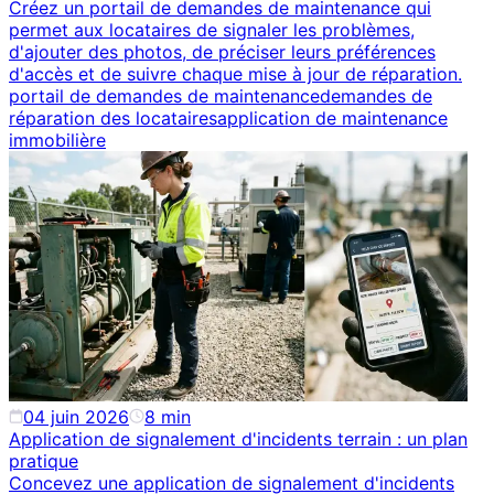
Créez un portail de demandes de maintenance qui
permet aux locataires de signaler les problèmes,
d'ajouter des photos, de préciser leurs préférences
d'accès et de suivre chaque mise à jour de réparation.
portail de demandes de maintenance
demandes de
réparation des locataires
application de maintenance
immobilière
04 juin 2026
8
min
Application de signalement d'incidents terrain : un plan
pratique
Concevez une application de signalement d'incidents