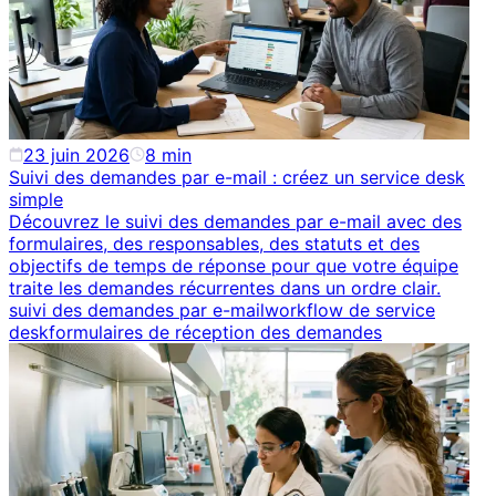
23 juin 2026
8
min
Suivi des demandes par e-mail : créez un service desk
simple
Découvrez le suivi des demandes par e-mail avec des
formulaires, des responsables, des statuts et des
objectifs de temps de réponse pour que votre équipe
traite les demandes récurrentes dans un ordre clair.
suivi des demandes par e-mail
workflow de service
desk
formulaires de réception des demandes