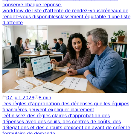
conserve chaque réponse.
workflow de liste d'attente de rendez-vous
créneaux de
rendez-vous disponibles
classement équitable d'une liste
d'attente
07 juil. 2026
8
min
Des règles d'approbation des dépenses que les équipes
financières peuvent expliquer clairement
Définissez des règles claires d'approbation des
dépenses avec des seuils, des centres de coûts, des
délégations et des circuits d'exception avant de créer le
formulaire de demande.