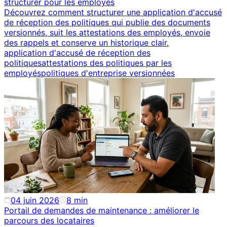
structurer pour les employés
Découvrez comment structurer une application d'accusé
de réception des politiques qui publie des documents
versionnés, suit les attestations des employés, envoie
des rappels et conserve un historique clair.
application d'accusé de réception des
politiques
attestations des politiques par les
employés
politiques d'entreprise versionnées
04 juin 2026
8
min
Portail de demandes de maintenance : améliorer le
parcours des locataires