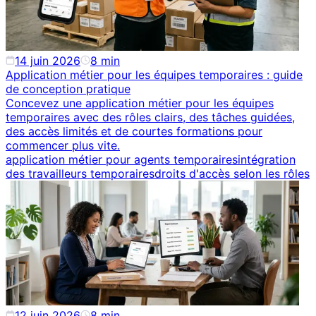
14 juin 2026
8
min
Application métier pour les équipes temporaires : guide
de conception pratique
Concevez une application métier pour les équipes
temporaires avec des rôles clairs, des tâches guidées,
des accès limités et de courtes formations pour
commencer plus vite.
application métier pour agents temporaires
intégration
des travailleurs temporaires
droits d'accès selon les rôles
12 juin 2026
8
min