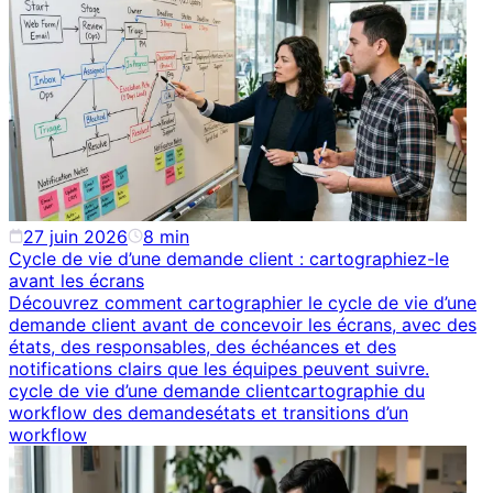
27 juin 2026
8
min
Cycle de vie d’une demande client : cartographiez-le
avant les écrans
Découvrez comment cartographier le cycle de vie d’une
demande client avant de concevoir les écrans, avec des
états, des responsables, des échéances et des
notifications clairs que les équipes peuvent suivre.
cycle de vie d’une demande client
cartographie du
workflow des demandes
états et transitions d’un
workflow