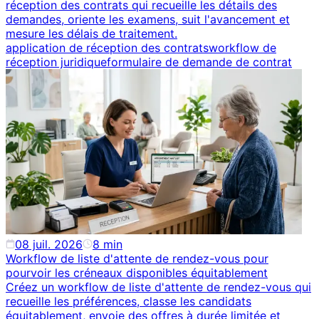
réception des contrats qui recueille les détails des
demandes, oriente les examens, suit l'avancement et
mesure les délais de traitement.
application de réception des contrats
workflow de
réception juridique
formulaire de demande de contrat
08 juil. 2026
8
min
Workflow de liste d'attente de rendez-vous pour
pourvoir les créneaux disponibles équitablement
Créez un workflow de liste d'attente de rendez-vous qui
recueille les préférences, classe les candidats
équitablement, envoie des offres à durée limitée et