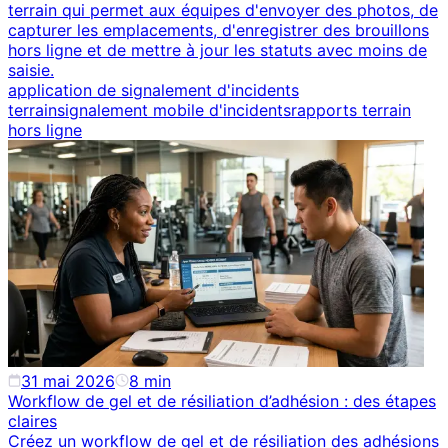
terrain qui permet aux équipes d'envoyer des photos, de
capturer les emplacements, d'enregistrer des brouillons
hors ligne et de mettre à jour les statuts avec moins de
saisie.
application de signalement d'incidents
terrain
signalement mobile d'incidents
rapports terrain
hors ligne
31 mai 2026
8
min
Workflow de gel et de résiliation d’adhésion : des étapes
claires
Créez un workflow de gel et de résiliation des adhésions