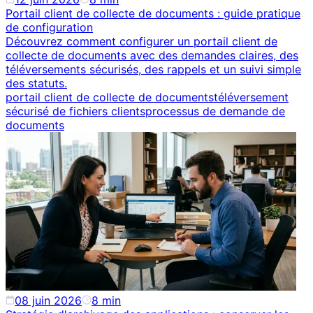
Portail client de collecte de documents : guide pratique
de configuration
Découvrez comment configurer un portail client de
collecte de documents avec des demandes claires, des
téléversements sécurisés, des rappels et un suivi simple
des statuts.
portail client de collecte de documents
téléversement
sécurisé de fichiers clients
processus de demande de
documents
08 juin 2026
8
min