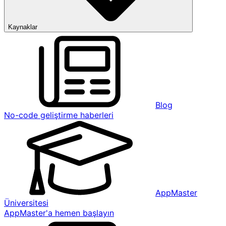
Kaynaklar
Blog
No-code geliştirme haberleri
AppMaster
Üniversitesi
AppMaster'a hemen başlayın