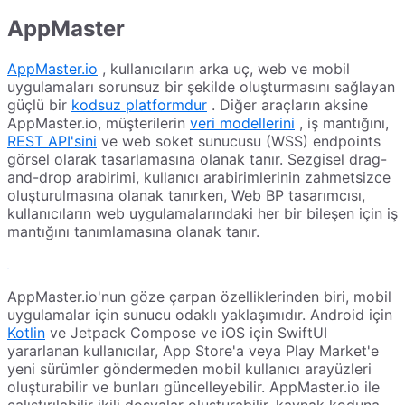
AppMaster
AppMaster.io
, kullanıcıların arka uç, web ve mobil
uygulamaları sorunsuz bir şekilde oluşturmasını sağlayan
güçlü bir
kodsuz platformdur
. Diğer araçların aksine
AppMaster.io, müşterilerin
veri modellerini
, iş mantığını,
REST API'sini
ve web soket sunucusu (WSS) endpoints
görsel olarak tasarlamasına olanak tanır. Sezgisel drag-
and-drop arabirimi, kullanıcı arabirimlerinin zahmetsizce
oluşturulmasına olanak tanırken, Web BP tasarımcısı,
kullanıcıların web uygulamalarındaki her bir bileşen için iş
mantığını tanımlamasına olanak tanır.
AppMaster.io'nun göze çarpan özelliklerinden biri, mobil
uygulamalar için sunucu odaklı yaklaşımıdır. Android için
Kotlin
ve Jetpack Compose ve iOS için SwiftUI
yararlanan kullanıcılar, App Store'a veya Play Market'e
yeni sürümler göndermeden mobil kullanıcı arayüzleri
oluşturabilir ve bunları güncelleyebilir. AppMaster.io ile
çalıştırılabilir ikili dosyalar oluşturabilir, kaynak koduna