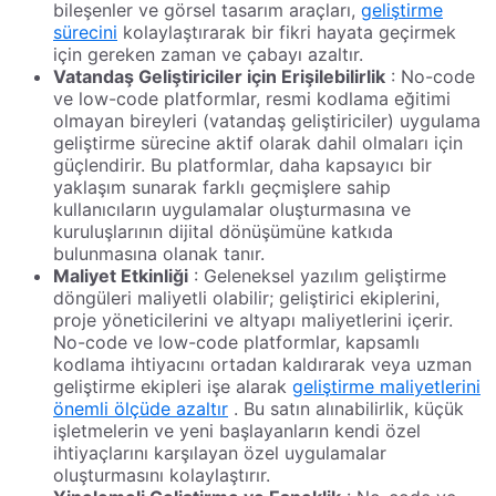
bileşenler ve görsel tasarım araçları,
geliştirme
sürecini
kolaylaştırarak bir fikri hayata geçirmek
için gereken zaman ve çabayı azaltır.
Vatandaş Geliştiriciler için Erişilebilirlik
: No-code
ve low-code platformlar, resmi kodlama eğitimi
olmayan bireyleri (vatandaş geliştiriciler) uygulama
geliştirme sürecine aktif olarak dahil olmaları için
güçlendirir. Bu platformlar, daha kapsayıcı bir
yaklaşım sunarak farklı geçmişlere sahip
kullanıcıların uygulamalar oluşturmasına ve
kuruluşlarının dijital dönüşümüne katkıda
bulunmasına olanak tanır.
Maliyet Etkinliği
: Geleneksel yazılım geliştirme
döngüleri maliyetli olabilir; geliştirici ekiplerini,
proje yöneticilerini ve altyapı maliyetlerini içerir.
No-code ve low-code platformlar, kapsamlı
kodlama ihtiyacını ortadan kaldırarak veya uzman
geliştirme ekipleri işe alarak
geliştirme maliyetlerini
önemli ölçüde azaltır
. Bu satın alınabilirlik, küçük
işletmelerin ve yeni başlayanların kendi özel
ihtiyaçlarını karşılayan özel uygulamalar
oluşturmasını kolaylaştırır.