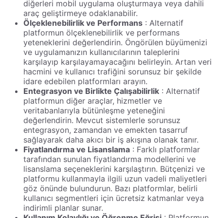
diğerleri mobil uygulama oluşturmaya veya dahili
araç geliştirmeye odaklanabilir.
Ölçeklenebilirlik ve Performans
: Alternatif
platformun ölçeklenebilirlik ve performans
yeteneklerini değerlendirin. Öngörülen büyümenizi
ve uygulamanızın kullanıcılarının taleplerini
karşılayıp karşılayamayacağını belirleyin. Artan veri
hacmini ve kullanıcı trafiğini sorunsuz bir şekilde
idare edebilen platformları arayın.
Entegrasyon ve Birlikte Çalışabilirlik
: Alternatif
platformun diğer araçlar, hizmetler ve
veritabanlarıyla bütünleşme yeteneğini
değerlendirin. Mevcut sistemlerle sorunsuz
entegrasyon, zamandan ve emekten tasarruf
sağlayarak daha akıcı bir iş akışına olanak tanır.
Fiyatlandırma ve Lisanslama
: Farklı platformlar
tarafından sunulan fiyatlandırma modellerini ve
lisanslama seçeneklerini karşılaştırın. Bütçenizi ve
platformu kullanmayla ilgili uzun vadeli maliyetleri
göz önünde bulundurun. Bazı platformlar, belirli
kullanıcı segmentleri için ücretsiz katmanlar veya
indirimli planlar sunar.
Kullanım Kolaylığı ve Öğrenme Eğrisi
: Platformun