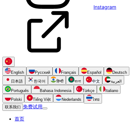
Instagram
English
Русский
Français
Español
Deutsch
日本語
한국어
हिन्दी
বাংলা
中文
العربية
Português
Bahasa Indonesia
Türkçe
Italiano
Polski
Tiếng Việt
Nederlands
ไทย
免费试用
联系我们
首页