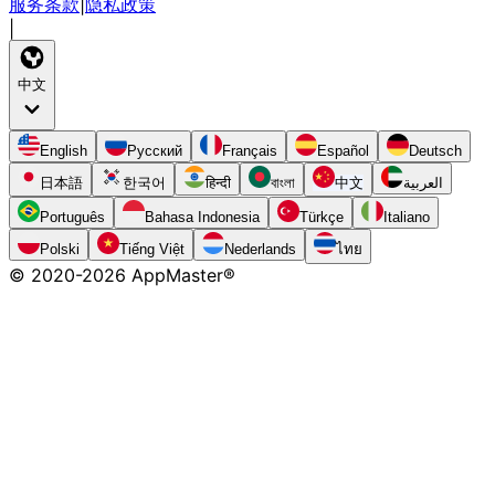
服务条款
|
隐私政策
|
中文
English
Русский
Français
Español
Deutsch
日本語
한국어
हिन्दी
বাংলা
中文
العربية
Português
Bahasa Indonesia
Türkçe
Italiano
Polski
Tiếng Việt
Nederlands
ไทย
© 2020-
2026
AppMaster®