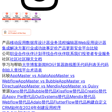
产品
移动应用
数据库设计器
业务流程编辑器
Web应用设计器
集成
解决方案
行业
成功故事
定价
产品更新
安全
平台比较
公司
职业
合作伙伴计划
寻找合作伙伴
联系我们
投资者
专业服务
社区
社区
社区聊天
文档
学习与帮助
大学
博客
新闻
ROI计算器
路线图
无代码列表
无代码
创始人
查找平台
术语表
比较
AppMaster vs Adalo
AppMaster vs
Webflow
AppMaster vs Bubble
AppMaster vs
Directual
AppMaster vs Mendix
AppMaster vs Quixy
资源
Xano替代品
Bubble替代品
Kissflow替代品
Creatio替代
品
Appy Pie替代品
OutSystems替代品
Mendix替代品
Webflow替代品
Adalo替代品
FlutterFlow替代品
构建自定义
CRM
如何在2024年创建应用程序