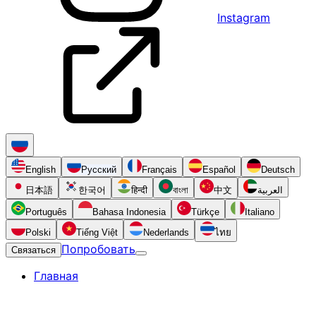
Instagram
English
Русский
Français
Español
Deutsch
日本語
한국어
हिन्दी
বাংলা
中文
العربية
Português
Bahasa Indonesia
Türkçe
Italiano
Polski
Tiếng Việt
Nederlands
ไทย
Попробовать
Связаться
Главная