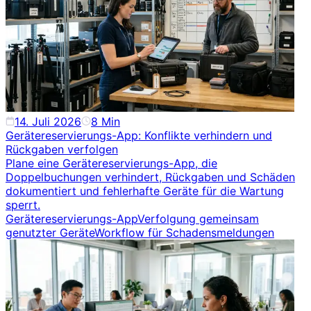
14. Juli 2026
8
Min
Gerätereservierungs-App: Konflikte verhindern und
Rückgaben verfolgen
Plane eine Gerätereservierungs-App, die
Doppelbuchungen verhindert, Rückgaben und Schäden
dokumentiert und fehlerhafte Geräte für die Wartung
sperrt.
Gerätereservierungs-App
Verfolgung gemeinsam
genutzter Geräte
Workflow für Schadensmeldungen