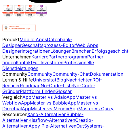
Produkt
Mobile Apps
Datenbank-
Designer
Geschäftsprozess-Editor
Web Apps
Designer
Integrationen
Lösungen
Branchen
Erfolgsgeschicht
Unternehmen
Karriere
Partnerprogramm
Partner
finden
Kontakt
Für Investoren
Professionelle
Dienstleistungen
Community
Community
Community-Chat
Dokumentation
Lernen & Hilfe
Universität
Blog
Nachrichten
ROI-
Rechner
Roadmap
No-Code-Liste
No-Code-
Gründer
Plattform finden
Glossar
Vergleich
AppMaster vs Adalo
AppMaster vs
Webflow
AppMaster vs Bubble
AppMaster vs
Directual
AppMaster vs Mendix
AppMaster vs Quixy
Ressourcen
Xano-Alternativen
Bubble-
Alternativen
Kissflow-Alternativen
Creatio-
Alternativen
Appy Pie-Alternativen
OutSystems-