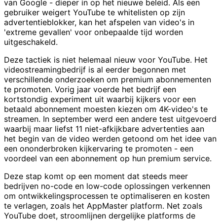
van Google - dieper in op het nieuwe beleid. Als een
gebruiker weigert YouTube te whitelisten op zijn
advertentieblokker, kan het afspelen van video's in
'extreme gevallen' voor onbepaalde tijd worden
uitgeschakeld.
Deze tactiek is niet helemaal nieuw voor YouTube. Het
videostreamingbedrijf is al eerder begonnen met
verschillende onderzoeken om premium abonnementen
te promoten. Vorig jaar voerde het bedrijf een
kortstondig experiment uit waarbij kijkers voor een
betaald abonnement moesten kiezen om 4K-video's te
streamen. In september werd een andere test uitgevoerd
waarbij maar liefst 11 niet-afkijkbare advertenties aan
het begin van de video werden getoond om het idee van
een ononderbroken kijkervaring te promoten - een
voordeel van een abonnement op hun premium service.
Deze stap komt op een moment dat steeds meer
bedrijven no-code en low-code oplossingen verkennen
om ontwikkelingsprocessen te optimaliseren en kosten
te verlagen, zoals het AppMaster platform. Net zoals
YouTube doet, stroomlijnen dergelijke platforms de