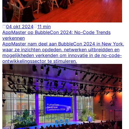
04 okt 2024
11
min
AppMaster op BubbleCon 2024: No-Code Trends
verkennen
AppMaster nam deel aan BubbleCon 2024 in New York,
waar ze inzichten opdeden, netwerken uitbreidden en
mogelijkheden verkenden om innovatie in de no-code-
ontwikkelingssector te stimuleren.