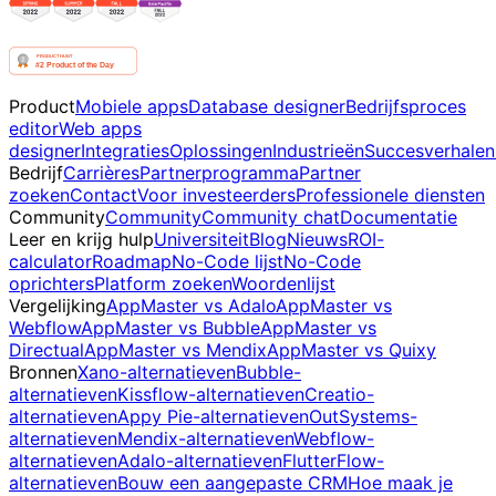
Product
Mobiele apps
Database designer
Bedrijfsproces
editor
Web apps
designer
Integraties
Oplossingen
Industrieën
Succesverhalen
Bedrijf
Carrières
Partnerprogramma
Partner
zoeken
Contact
Voor investeerders
Professionele diensten
Community
Community
Community chat
Documentatie
Leer en krijg hulp
Universiteit
Blog
Nieuws
ROI-
calculator
Roadmap
No-Code lijst
No-Code
oprichters
Platform zoeken
Woordenlijst
Vergelijking
AppMaster vs Adalo
AppMaster vs
Webflow
AppMaster vs Bubble
AppMaster vs
Directual
AppMaster vs Mendix
AppMaster vs Quixy
Bronnen
Xano-alternatieven
Bubble-
alternatieven
Kissflow-alternatieven
Creatio-
alternatieven
Appy Pie-alternatieven
OutSystems-
alternatieven
Mendix-alternatieven
Webflow-
alternatieven
Adalo-alternatieven
FlutterFlow-
alternatieven
Bouw een aangepaste CRM
Hoe maak je