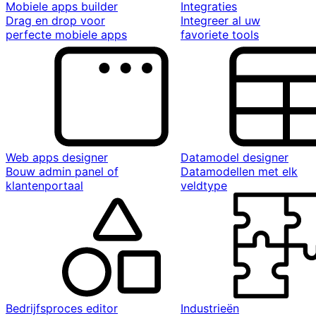
Mobiele apps builder
Integraties
Drag en drop voor
Integreer al uw
perfecte mobiele apps
favoriete tools
Web apps designer
Datamodel designer
Bouw admin panel of
Datamodellen met elk
klantenportaal
veldtype
Bedrijfsproces editor
Industrieën