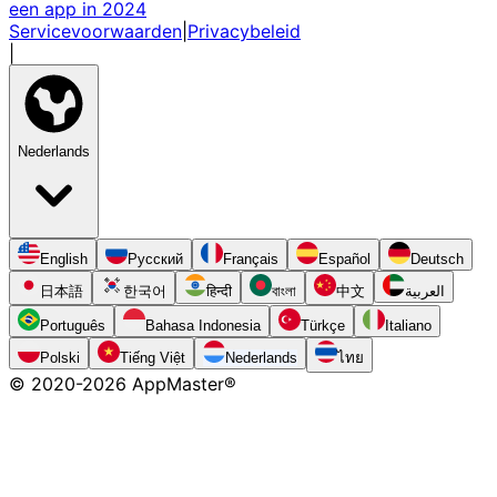
een app in 2024
Servicevoorwaarden
|
Privacybeleid
|
Nederlands
English
Русский
Français
Español
Deutsch
日本語
한국어
हिन्दी
বাংলা
中文
العربية
Português
Bahasa Indonesia
Türkçe
Italiano
Polski
Tiếng Việt
Nederlands
ไทย
© 2020-
2026
AppMaster®