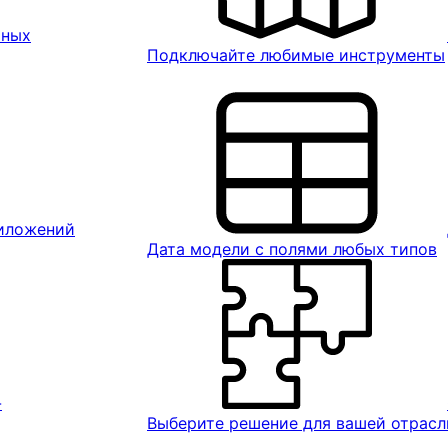
ьных
Подключайте любимые инструменты
риложений
Дата модели с полями любых типов
-
Выберите решение для вашей отрасл