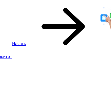
Начать
рситет