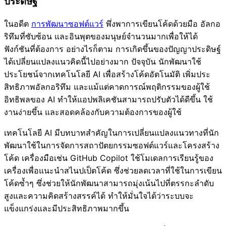
ประดิษฐ์
ในอดีต
การพัฒนาซอฟต์แวร์
พึ่งพาการเขียนโค้ดด้วยมือ อัลกอ
ริทึมที่ซับซ้อน และอินพุตของมนุษย์จำนวนมากเพื่อให้ได้
ฟังก์ชันที่ต้องการ อย่างไรก็ตาม การเกิดขึ้นของปัญญาประดิษฐ์
ได้เปลี่ยนแปลงแนวคิดนี้ไปอย่างมาก ปัจจุบัน นักพัฒนาใช้
ประโยชน์จากเทคโนโลยี AI เพื่อสร้างโค้ดอัตโนมัติ เพิ่มประ
สิทธิภาพอัลกอริทึม และแม้แต่คาดการณ์พฤติกรรมของผู้ใช้
อิทธิพลของ AI ทำให้แอปพลิเคชันสามารถปรับตัวได้ดีขึ้น ใช้
งานง่ายขึ้น และสอดคล้องกับความต้องการของผู้ใช้
เทคโนโลยี AI มีบทบาทสำคัญในการเปลี่ยนแปลงแนวทางที่นัก
พัฒนาใช้ในการจัดการสถาปัตยกรรมซอฟต์แวร์และโครงสร้าง
โค้ด เครื่องมือเช่น GitHub Copilot ใช้โมเดลการเรียนรู้ของ
เครื่องเพื่อแนะนำสไนปเป็ตโค้ด ซึ่งช่วยลดเวลาที่ใช้ในการเขียน
โค้ดซ้ำๆ ซึ่งช่วยให้นักพัฒนาสามารถมุ่งเน้นไปที่ตรรกะลำดับ
สูงและความคิดสร้างสรรค์ได้ ทำให้มั่นใจได้ว่าระบบจะ
แข็งแกร่งและมีประสิทธิภาพมากขึ้น