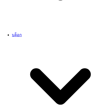
บล็อก