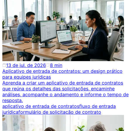
13 de jul. de 2026
8
min
Aplicativo de entrada de contratos: um design prático
para equipes jurídicas
Aprenda a criar um aplicativo de entrada de contratos
que reúna os detalhes das solicitações, encaminhe
análises, acompanhe o andamento e informe o tempo de
resposta.
aplicativo de entrada de contratos
fluxo de entrada
jurídica
formulário de solicitação de contrato