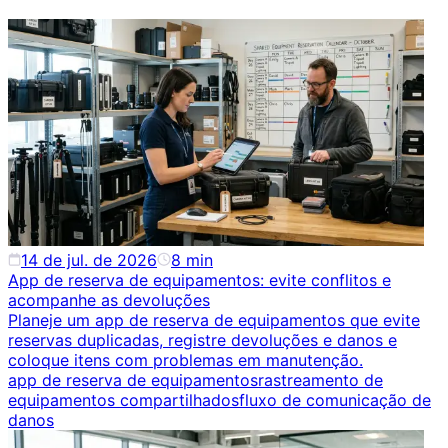
14 de jul. de 2026
8
min
App de reserva de equipamentos: evite conflitos e
acompanhe as devoluções
Planeje um app de reserva de equipamentos que evite
reservas duplicadas, registre devoluções e danos e
coloque itens com problemas em manutenção.
app de reserva de equipamentos
rastreamento de
equipamentos compartilhados
fluxo de comunicação de
danos