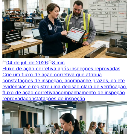
04 de jul. de 2026
8
min
Fluxo de ação corretiva após inspeções reprovadas
Crie um fluxo de ação corretiva que atribua
constatações de inspeção, acompanhe prazos, colete
evidências e registre uma decisão clara de verificação.
fluxo de ação corretiva
acompanhamento de inspeção
reprovada
constatações de inspeção