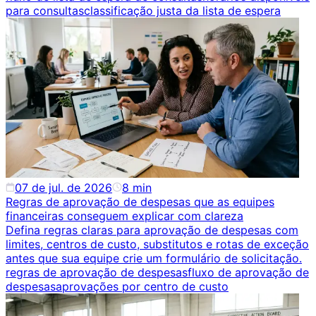
para consultas
classificação justa da lista de espera
07 de jul. de 2026
8
min
Regras de aprovação de despesas que as equipes
financeiras conseguem explicar com clareza
Defina regras claras para aprovação de despesas com
limites, centros de custo, substitutos e rotas de exceção
antes que sua equipe crie um formulário de solicitação.
regras de aprovação de despesas
fluxo de aprovação de
despesas
aprovações por centro de custo