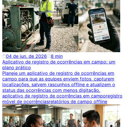
04 de jun. de 2026
8
min
Aplicativo de registro de ocorrências em campo: um
plano prático
Planeje um aplicativo de registro de ocorrências em
campo para que as equipes enviem fotos, capturem
localizações, salvem rascunhos offline e atualizem o
status das ocorrências com menos digitação.
aplicativo de registro de ocorrências em campo
registro
móvel de ocorrências
relatórios de campo offline