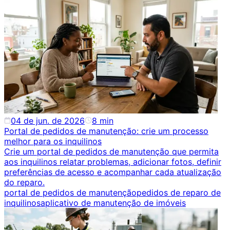
04 de jun. de 2026
8
min
Portal de pedidos de manutenção: crie um processo
melhor para os inquilinos
Crie um portal de pedidos de manutenção que permita
aos inquilinos relatar problemas, adicionar fotos, definir
preferências de acesso e acompanhar cada atualização
do reparo.
portal de pedidos de manutenção
pedidos de reparo de
inquilinos
aplicativo de manutenção de imóveis