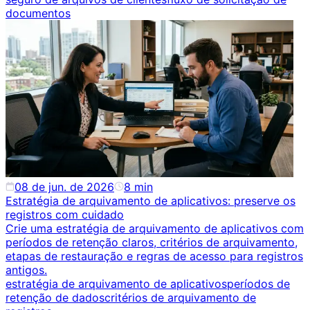
documentos
08 de jun. de 2026
8
min
Estratégia de arquivamento de aplicativos: preserve os
registros com cuidado
Crie uma estratégia de arquivamento de aplicativos com
períodos de retenção claros, critérios de arquivamento,
etapas de restauração e regras de acesso para registros
antigos.
estratégia de arquivamento de aplicativos
períodos de
retenção de dados
critérios de arquivamento de