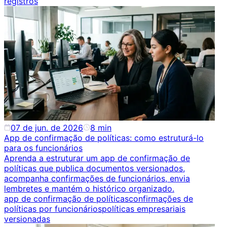
registros
07 de jun. de 2026
8
min
App de confirmação de políticas: como estruturá-lo
para os funcionários
Aprenda a estruturar um app de confirmação de
políticas que publica documentos versionados,
acompanha confirmações de funcionários, envia
lembretes e mantém o histórico organizado.
app de confirmação de políticas
confirmações de
políticas por funcionários
políticas empresariais
versionadas