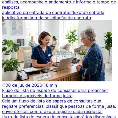
análises, acompanhe o andamento e informe o tempo de
resposta.
aplicativo de entrada de contratos
fluxo de entrada
jurídica
formulário de solicitação de contrato
08 de jul. de 2026
8
min
Fluxo de lista de espera de consultas para preencher
horários disponíveis de forma justa
Crie um fluxo de lista de espera de consultas que
registre preferências, classifique pessoas de forma justa,
envie ofertas com prazo e registre cada resposta.
fluxo de lista de espera de consultas
horários disponíveis