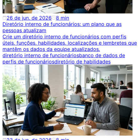
26 de jun. de 2026
8
min
Diretório interno de funcionários: um plano que as
pessoas atualizam
Crie um diretório interno de funcionários com perfis
úteis, funções, habilidades, localizações e lembretes que
mantêm os dados da equipe atualizados.
diretório interno de funcionários
banco de dados de
perfis de funcionários
diretório de habilidades