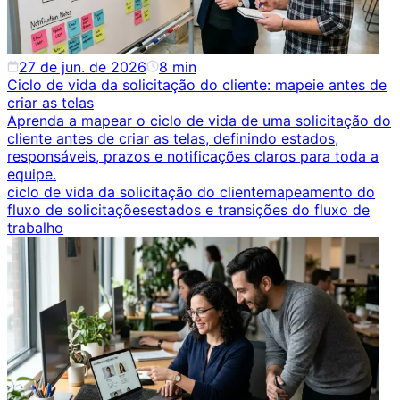
27 de jun. de 2026
8
min
Ciclo de vida da solicitação do cliente: mapeie antes de
criar as telas
Aprenda a mapear o ciclo de vida de uma solicitação do
cliente antes de criar as telas, definindo estados,
responsáveis, prazos e notificações claros para toda a
equipe.
ciclo de vida da solicitação do cliente
mapeamento do
fluxo de solicitações
estados e transições do fluxo de
trabalho