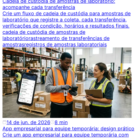
Cadeia de custódia de amostras de laboratório:
acompanhe cada transferência
Crie um fluxo de cadeia de custódia para amostras de
laboratório que registre a coleta, cada transferência,
verificações de condição, horários e resultados finais.
cadeia de custódia de amostras de
laboratório
rastreamento de transferências de
amostras
registros de amostras laboratoriais
14 de jun. de 2026
8
min
App empresarial para equipe temporária: design prático
Crie um app empresarial para equipe temporária com