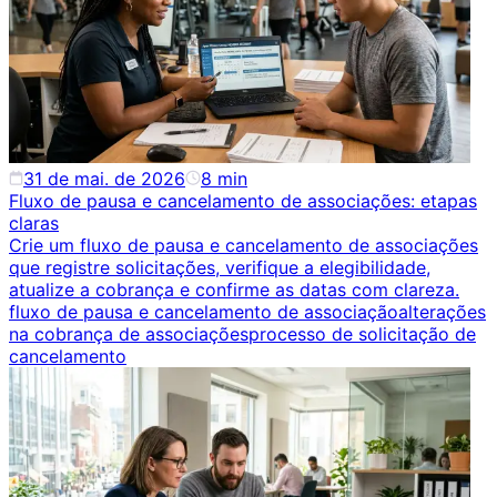
31 de mai. de 2026
8
min
Fluxo de pausa e cancelamento de associações: etapas
claras
Crie um fluxo de pausa e cancelamento de associações
que registre solicitações, verifique a elegibilidade,
atualize a cobrança e confirme as datas com clareza.
fluxo de pausa e cancelamento de associação
alterações
na cobrança de associações
processo de solicitação de
cancelamento