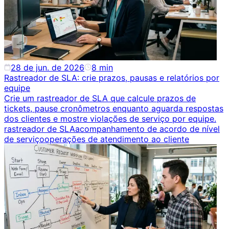
28 de jun. de 2026
8
min
Rastreador de SLA: crie prazos, pausas e relatórios por
equipe
Crie um rastreador de SLA que calcule prazos de
tickets, pause cronômetros enquanto aguarda respostas
dos clientes e mostre violações de serviço por equipe.
rastreador de SLA
acompanhamento de acordo de nível
de serviço
operações de atendimento ao cliente