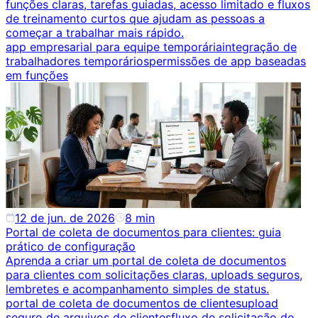
funções claras, tarefas guiadas, acesso limitado e fluxos
de treinamento curtos que ajudam as pessoas a
começar a trabalhar mais rápido.
app empresarial para equipe temporária
integração de
trabalhadores temporários
permissões de app baseadas
em funções
12 de jun. de 2026
8
min
Portal de coleta de documentos para clientes: guia
prático de configuração
Aprenda a criar um portal de coleta de documentos
para clientes com solicitações claras, uploads seguros,
lembretes e acompanhamento simples de status.
portal de coleta de documentos de clientes
upload
seguro de arquivos de clientes
fluxo de solicitação de