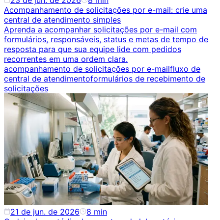
23 de jun. de 2026
8
min
Acompanhamento de solicitações por e-mail: crie uma
central de atendimento simples
Aprenda a acompanhar solicitações por e-mail com
formulários, responsáveis, status e metas de tempo de
resposta para que sua equipe lide com pedidos
recorrentes em uma ordem clara.
acompanhamento de solicitações por e-mail
fluxo de
central de atendimento
formulários de recebimento de
solicitações
21 de jun. de 2026
8
min