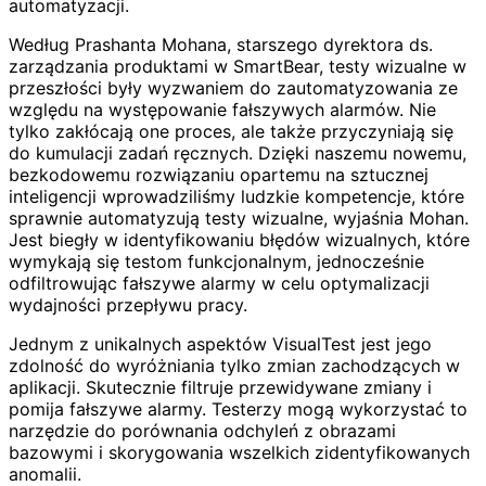
automatyzacji.
Według Prashanta Mohana, starszego dyrektora ds.
zarządzania produktami w SmartBear, testy wizualne w
przeszłości były wyzwaniem do zautomatyzowania ze
względu na występowanie fałszywych alarmów. Nie
tylko zakłócają one proces, ale także przyczyniają się
do kumulacji zadań ręcznych. Dzięki naszemu nowemu,
bezkodowemu rozwiązaniu opartemu na sztucznej
inteligencji wprowadziliśmy ludzkie kompetencje, które
sprawnie automatyzują testy wizualne, wyjaśnia Mohan.
Jest biegły w identyfikowaniu błędów wizualnych, które
wymykają się testom funkcjonalnym, jednocześnie
odfiltrowując fałszywe alarmy w celu optymalizacji
wydajności przepływu pracy.
Jednym z unikalnych aspektów VisualTest jest jego
zdolność do wyróżniania tylko zmian zachodzących w
aplikacji. Skutecznie filtruje przewidywane zmiany i
pomija fałszywe alarmy. Testerzy mogą wykorzystać to
narzędzie do porównania odchyleń z obrazami
bazowymi i skorygowania wszelkich zidentyfikowanych
anomalii.