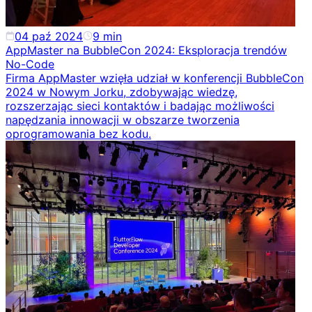
04 paź 2024
9
min
AppMaster na BubbleCon 2024: Eksploracja trendów
No-Code
Firma AppMaster wzięła udział w konferencji BubbleCon
2024 w Nowym Jorku, zdobywając wiedzę,
rozszerzając sieci kontaktów i badając możliwości
napędzania innowacji w obszarze tworzenia
oprogramowania bez kodu.