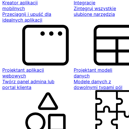
Kreator aplikacji
Integracje
mobilnych
Zintegruj wszystkie
Przeciągnij i upuść dla
ulubione narzędzia
idealnych aplikacji
Projektant aplikacji
Projektant modeli
webowych
danych
Twórz panel admina lub
Modele danych z
portal klienta
dowolnymi typami pól