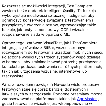
Rozszerzając możliwości integracji, TestComplete
zawiera także dodatek Intelligent Quality. Ta funkcja
wykorzystuje możliwości sztucznej inteligencji, aby
ograniczyć konserwację związaną z testowaniem i
przyspieszyć tworzenie testów, wprowadzając takie
funkcje, jak testy samonaprawy, OCR i wizualne
rozpoznawanie siatki w oparciu o ML.
Oprócz tego, zarówno VisualTest, jak i TestComplete
integrują się również z BitBar, wszechstronnym
rozwiązaniem do testowania urządzeń mobilnych i sieci.
Połączone wysiłki tych trzech systemów współdziałają
w harmonii, aby zminimalizować potrzebę przełączania
kontekstu podczas testowania na różnych platformach,
takich jak urządzenia wizualne, internetowe lub
rzeczywiste.
Wraz z rozwojem rozwiązań No-code wiele procesów
testowych staje się coraz bardziej dostępnych i
łatwiejszych w zarządzaniu. Podobne przemiany można
zaobserwować na platformach takich jak
AppMaster
,
gdzie testowanie wizualne jest wkomponowane w