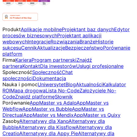
Produkt
Aplikacje mobilne
Projektant baz danych
Edytor
procesów biznesowych
Projektant aplikacji
webowych
Integracje
Rozwiązania
Branże
Historie
sukcesu
Cennik
Aktualizacje
Bezpieczeństwo
Porównanie
platform
Firma
Kariera
Program partnerski
Znajdź
partnera
Kontakt
Dla inwestorów
Usługi profesjonalne
Społeczność
Społeczność
Chat
społeczności
Dokumentacja
Nauka i pomoc
Uniwersytet
Blog
Aktualności
Kalkulator
ROI
Mapa drogowa
Lista No-Code
Założyciele No-
Code
Znajdź platformę
Słownik
Porównanie
AppMaster vs Adalo
AppMaster vs
Webflow
AppMaster vs Bubble
AppMaster vs
Directual
AppMaster vs Mendix
AppMaster vs Quixy
Zasoby
Alternatywy dla Xano
Alternatywy dla
Bubble
Alternatywy dla Kissflow
Alternatywy dla
Creatio
Alternatywy dla Appy Pie
Alternatywy dla