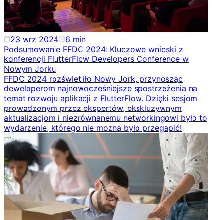
23 wrz 2024
6
min
Podsumowanie FFDC 2024: Kluczowe wnioski z
konferencji FlutterFlow Developers Conference w
Nowym Jorku
FFDC 2024 rozświetliło Nowy Jork, przynosząc
deweloperom najnowocześniejsze spostrzeżenia na
temat rozwoju aplikacji z FlutterFlow. Dzięki sesjom
prowadzonym przez ekspertów, ekskluzywnym
aktualizacjom i niezrównanemu networkingowi było to
wydarzenie, którego nie można było przegapić!