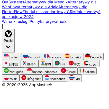
OutSystems
Alternatywy dla Mendix
Alternatywy dla
Webflow
Alternatywy dla Adalo
Alternatywy dla
FlutterFlow
Zbuduj niestandardowy CRM
Jak stworzyć
aplikację w 2024
Warunki usługi
|
Polityka prywatności
|
Polski
English
Русский
Français
Español
Deutsch
日本語
한국어
हिन्दी
বাংলা
中文
العربية
Português
Bahasa Indonesia
Türkçe
Italiano
Polski
Tiếng Việt
Nederlands
ไทย
© 2020-
2026
AppMaster®