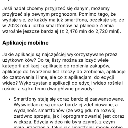
Jeśli nadal chcemy przyjrzeć się danym, możemy
przyjrzeć się pewnym prognozom. Pomimo tego, że
wydaje się, że każdy ma już smartfona, oczekuje się, że
w 2023 roku liczba smartfonów na planecie Ziemia
wzrośnie jeszcze bardziej (z 2,476 mln do 2,720 mln!).
Aplikacje mobilne
Jakie aplikacje są najczęściej wykorzystywane przez
użytkowników? Do tej listy można zaliczyć wiele
kategorii aplikacji: aplikacje do robienia zakupów,
aplikacje do tworzenia list rzeczy do zrobienia, aplikacje
do czatowania i inne, ale co z aplikacjami do edycji
wideo? Wykorzystanie aplikacji do edycji wideo rośnie i
rośnie, a są ku temu dwa główne powody:
Smartfony stają się coraz bardziej zaawansowane.
Wyświetlacze są coraz bardziej zdefiniowane, a
wydajność smartfonów (ze względu na rozwój
zarówno sprzętu, jak i oprogramowania) jest coraz
większa. Edycja wideo nie była czymś, z czym
małe urządzenia, takie jak smartfony, mogły sobie