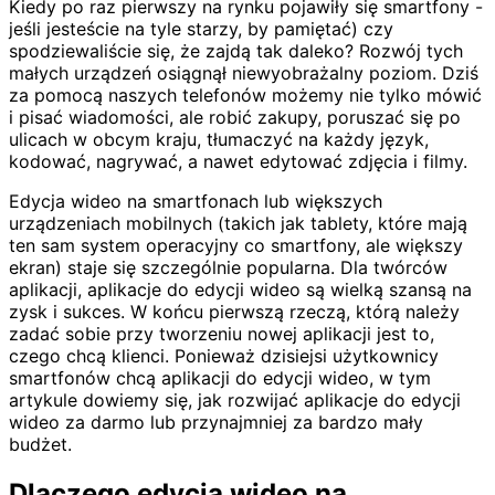
Kiedy po raz pierwszy na rynku pojawiły się smartfony -
jeśli jesteście na tyle starzy, by pamiętać) czy
spodziewaliście się, że zajdą tak daleko? Rozwój tych
małych urządzeń osiągnął niewyobrażalny poziom. Dziś
za pomocą naszych telefonów możemy nie tylko mówić
i pisać wiadomości, ale robić zakupy, poruszać się po
ulicach w obcym kraju, tłumaczyć na każdy język,
kodować, nagrywać, a nawet edytować zdjęcia i filmy.
Edycja wideo na smartfonach lub większych
urządzeniach mobilnych (takich jak tablety, które mają
ten sam system operacyjny co smartfony, ale większy
ekran) staje się szczególnie popularna. Dla twórców
aplikacji, aplikacje do edycji wideo są wielką szansą na
zysk i sukces. W końcu pierwszą rzeczą, którą należy
zadać sobie przy tworzeniu nowej aplikacji jest to,
czego chcą klienci. Ponieważ dzisiejsi użytkownicy
smartfonów chcą aplikacji do edycji wideo, w tym
artykule dowiemy się, jak rozwijać aplikacje do edycji
wideo za darmo lub przynajmniej za bardzo mały
budżet.
Dlaczego edycja wideo na