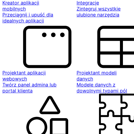
Kreator aplikacji
Integracje
mobilnych
Zintegruj wszystkie
Przeciągnij i upuść dla
ulubione narzędzia
idealnych aplikacji
Projektant aplikacji
Projektant modeli
webowych
danych
Twórz panel admina lub
Modele danych z
portal klienta
dowolnymi typami pól