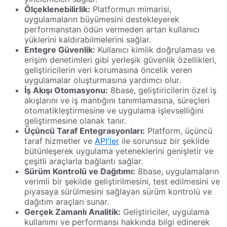
Ölçeklenebilirlik:
Platformun mimarisi,
uygulamaların büyümesini destekleyerek
performanstan ödün vermeden artan kullanıcı
yüklerini kaldırabilmelerini sağlar.
Entegre Güvenlik:
Kullanıcı kimlik doğrulaması ve
erişim denetimleri gibi yerleşik güvenlik özellikleri,
geliştiricilerin veri korumasına öncelik veren
uygulamalar oluşturmasına yardımcı olur.
İş Akışı Otomasyonu:
8base, geliştiricilerin özel iş
akışlarını ve iş mantığını tanımlamasına, süreçleri
otomatikleştirmesine ve uygulama işlevselliğini
geliştirmesine olanak tanır.
Üçüncü Taraf Entegrasyonları:
Platform, üçüncü
taraf hizmetler ve
API'ler
ile sorunsuz bir şekilde
bütünleşerek uygulama yeteneklerini genişletir ve
çeşitli araçlarla bağlantı sağlar.
Sürüm Kontrolü ve Dağıtımı:
8base, uygulamaların
verimli bir şekilde geliştirilmesini, test edilmesini ve
piyasaya sürülmesini sağlayan sürüm kontrolü ve
dağıtım araçları sunar.
Gerçek Zamanlı Analitik:
Geliştiriciler, uygulama
kullanımı ve performansı hakkında bilgi edinerek