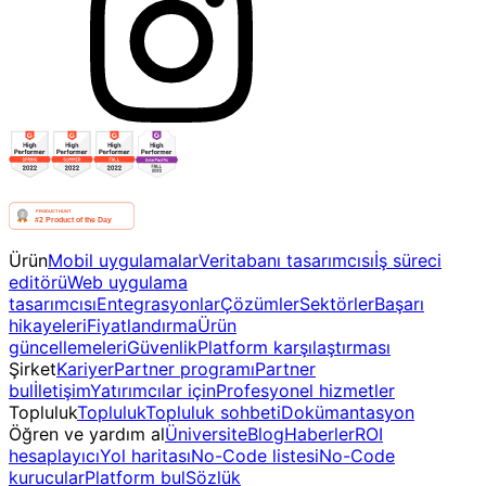
Ürün
Mobil uygulamalar
Veritabanı tasarımcısı
İş süreci
editörü
Web uygulama
tasarımcısı
Entegrasyonlar
Çözümler
Sektörler
Başarı
hikayeleri
Fiyatlandırma
Ürün
güncellemeleri
Güvenlik
Platform karşılaştırması
Şirket
Kariyer
Partner programı
Partner
bul
İletişim
Yatırımcılar için
Profesyonel hizmetler
Topluluk
Topluluk
Topluluk sohbeti
Dokümantasyon
Öğren ve yardım al
Üniversite
Blog
Haberler
ROI
hesaplayıcı
Yol haritası
No-Code listesi
No-Code
kurucular
Platform bul
Sözlük