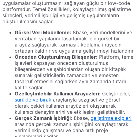
uygulamalar oluşturmasını sağlayan güçlü bir low-code
platformdur. Temel özellikleri, kolaylaştırılmış geliştirme
süreçleri, verimli işbirliği ve gelişmiş uygulamaların
oluşturulmasını sağlar:
Görsel Veri Modelleme:
8base, veri modellerini ve
veritabanı yapılarını tasarlamak için görsel bir
arayüz sağlayarak karmaşık kodlama ihtiyacını
ortadan kaldırır ve uygulama geliştirmeyi hızlandırır.
Önceden Oluşturulmuş Bileşenler:
Platform, temel
işlevleri kapsayan önceden oluşturulmuş
bileşenlerden ve şablonlardan oluşan bir kitaplık
sunarak geliştiricilerin zamandan ve emekten
tasarruf etmesini sağlarken aynı zamanda tutarlı
kalite sağlar.
Özelleştirilebilir Kullanıcı Arayüzleri:
Geliştiriciler,
sürükle ve bırak
araçlarıyla sezgisel ve görsel
olarak çekici kullanıcı arayüzleri oluşturarak
kullanıcı deneyimlerini ve etkileşimi geliştirebilir.
Gerçek Zamanlı İşbirliği:
8base,
geliştirme ekipleri
arasında gerçek zamanlı işbirliğini kolaylaştırarak
verimli ekip çalışması ve daha hızlı proje
yinelemeleri sağlar.