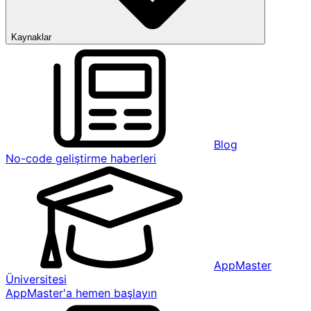
Kaynaklar
Blog
No-code geliştirme haberleri
AppMaster
Üniversitesi
AppMaster'a hemen başlayın