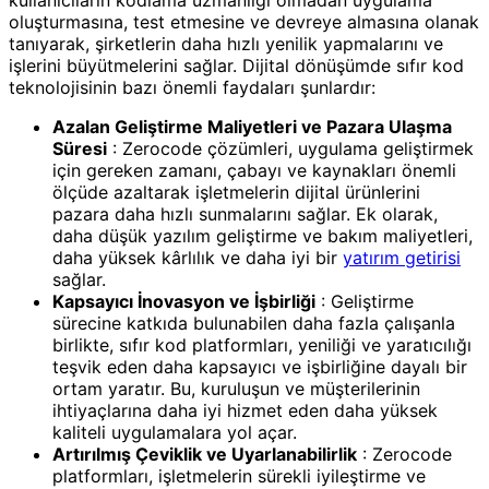
oluşturmasına, test etmesine ve devreye almasına olanak
tanıyarak, şirketlerin daha hızlı yenilik yapmalarını ve
işlerini büyütmelerini sağlar. Dijital dönüşümde sıfır kod
teknolojisinin bazı önemli faydaları şunlardır:
Azalan Geliştirme Maliyetleri ve Pazara Ulaşma
Süresi
: Zerocode çözümleri, uygulama geliştirmek
için gereken zamanı, çabayı ve kaynakları önemli
ölçüde azaltarak işletmelerin dijital ürünlerini
pazara daha hızlı sunmalarını sağlar. Ek olarak,
daha düşük yazılım geliştirme ve bakım maliyetleri,
daha yüksek kârlılık ve daha iyi bir
yatırım getirisi
sağlar.
Kapsayıcı İnovasyon ve İşbirliği
: Geliştirme
sürecine katkıda bulunabilen daha fazla çalışanla
birlikte, sıfır kod platformları, yeniliği ve yaratıcılığı
teşvik eden daha kapsayıcı ve işbirliğine dayalı bir
ortam yaratır. Bu, kuruluşun ve müşterilerinin
ihtiyaçlarına daha iyi hizmet eden daha yüksek
kaliteli uygulamalara yol açar.
Artırılmış Çeviklik ve Uyarlanabilirlik
: Zerocode
platformları, işletmelerin sürekli iyileştirme ve