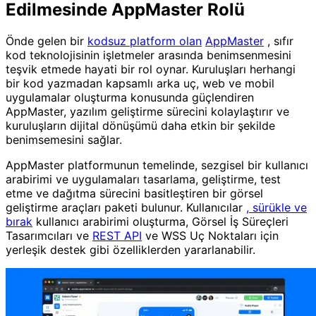
Edilmesinde AppMaster Rolü
Önde gelen bir
kodsuz platform olan
AppMaster
, sıfır
kod teknolojisinin işletmeler arasında benimsenmesini
teşvik etmede hayati bir rol oynar. Kuruluşları herhangi
bir kod yazmadan kapsamlı arka uç, web ve mobil
uygulamalar oluşturma konusunda güçlendiren
AppMaster, yazılım geliştirme sürecini kolaylaştırır ve
kuruluşların dijital dönüşümü daha etkin bir şekilde
benimsemesini sağlar.
AppMaster platformunun temelinde, sezgisel bir kullanıcı
arabirimi ve uygulamaları tasarlama, geliştirme, test
etme ve dağıtma sürecini basitleştiren bir görsel
geliştirme araçları paketi bulunur. Kullanıcılar
, sürükle ve
bırak
kullanıcı arabirimi oluşturma, Görsel İş Süreçleri
Tasarımcıları ve
REST API
ve WSS Uç Noktaları için
yerleşik destek gibi özelliklerden yararlanabilir.